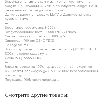
Варежки и пинетки в комплект к этим костюмам не
входят. При желании их можно приобрести отдельно, и
они называются следующим образом:
"Детские варежки-пуховики Muffu" и "Детские пинетки-
пуховики Fuffa".
---
Водонепроницаемость: 8.000 мм
Воздухопроницаемость: 5.000 г/м2/24 часа
Стойкость к истиранию: 30.000 руб.
Стандарт 100 от OEKO-TEX®
Не содержит PFC
Водо- и грязеотталкивающее покрытие (BIONIC FINISH
ECO), не содержащее муки
Сертифицирован GRS
---
Внешняя оболочка: 100% переработанный полиэстер
Техническая подкладка длиной 3 м: 100% переработанный
полиэстер
Подкладка: 100% шерп-подкладка
Смотрите другие товары: