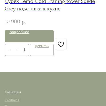
Cybex Lemo Gold Traning tower Suede
B
Grey подставка к кухне
1
10 900
1
р.
подробнее
купить
Навигация
Главная