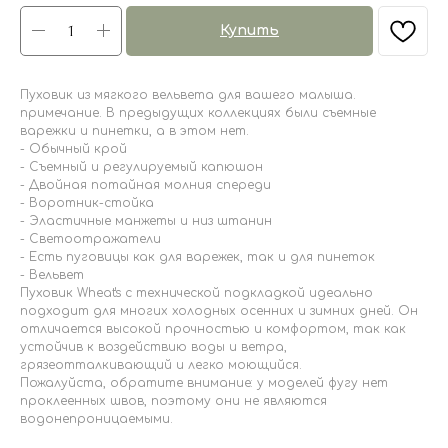
Купить
Пуховик из мягкого вельвета для вашего малыша.
примечание. В предыдущих коллекциях были съемные
варежки и пинетки, а в этом нет.
- Обычный крой
- Съемный и регулируемый капюшон
- Двойная потайная молния спереди
- Воротник-стойка
- Эластичные манжеты и низ штанин
- Светоотражатели
- Есть пуговицы как для варежек, так и для пинеток
- Вельвет
Пуховик Wheat's с технической подкладкой идеально
подходит для многих холодных осенних и зимних дней. Он
отличается высокой прочностью и комфортом, так как
устойчив к воздействию воды и ветра,
грязеотталкивающий и легко моющийся.
Пожалуйста, обратите внимание: у моделей фугу нет
проклеенных швов, поэтому они не являются
водонепроницаемыми.