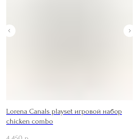
Lorena Canals playset игровой набор
L
chicken combo
т
4 450
6
р.