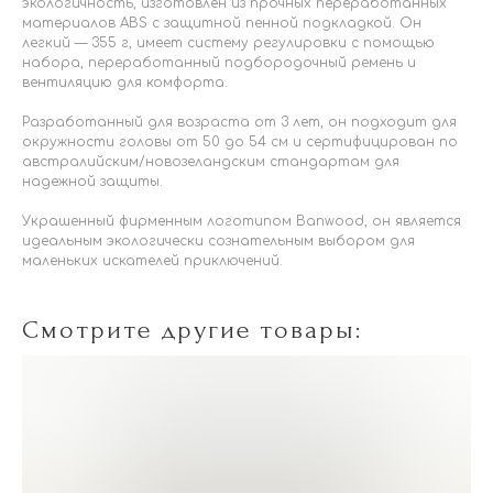
экологичность, изготовлен из прочных переработанных
материалов ABS с защитной пенной подкладкой. Он
легкий — 355 г, имеет систему регулировки с помощью
набора, переработанный подбородочный ремень и
вентиляцию для комфорта.
Разработанный для возраста от 3 лет, он подходит для
окружности головы от 50 до 54 см и сертифицирован по
австралийским/новозеландским стандартам для
надежной защиты.
Украшенный фирменным логотипом Banwood, он является
идеальным экологически сознательным выбором для
маленьких искателей приключений.
Смотрите другие товары: