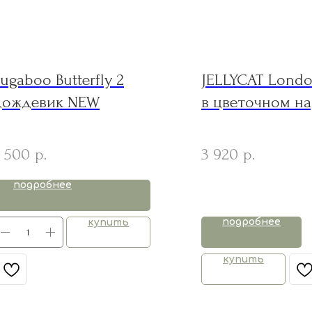
ugaboo Butterfly 2
JELLYCAT Lond
дождевик NEW
в цветочном н
комфортер беж
см
 500
3 920
р.
р.
подробнее
подробнее
купить
купить