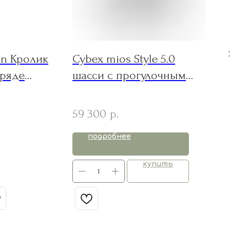
on Кролик
Cybex mios Style 5.0
аряде
шасси с прогулочным
евый 25
каркасом + бампер Matt
Black
59 300
р.
подробнее
купить