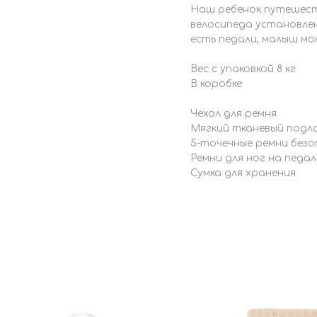
Наш ребенок путешест
велосипеда установлена
есть педали, малыш м
Вес с упаковкой 8 кг
В коробке
Чехол для ремня
Мягкий тканевый подл
5-точечные ремни без
Ремни для ног на педал
Сумка для хранения