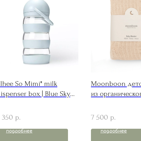
lhee So Mimi" milk
Moonboon детс
ispenser box | Blue Sky
из органическо
диспенсер для молока
rose cloud 80*1
 350
7 500
р.
р.
подробнее
подробнее