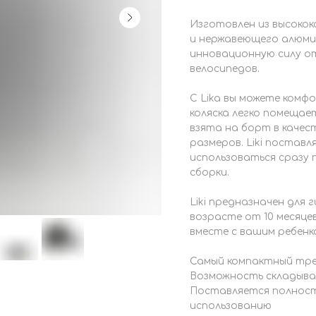
Изготовлен из высоко
и нержавеющего алюмин
инновационную силу о
велосипедов.
С Lika вы можете комф
коляска легко помещае
взята на борт в качест
размеров. Liki постав
использоваться сразу 
сборки.
Liki предназначен для 
возрасте от 10 месяце
вместе с вашим ребенк
Самый компактный трех
Возможность складыван
Поставляется полност
использованию