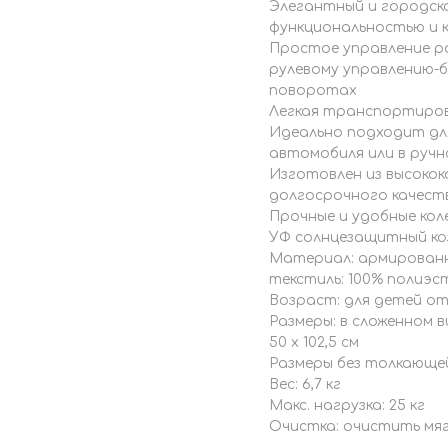
Элегантный и городско
функциональностью и
Простое управление р
рулевому управлению-б
поворотах
Легкая транспортиров
Идеально подходит дл
автомобиля или в руч
Изготовлен из высокок
долгосрочного качест
Прочные и удобные коле
УФ солнцезащитный ко
Материал: армированны
текстиль: 100% полиэс
Возраст: для детей от 
Размеры: в сложенном вид
50 x 102,5 см
Размеры без толкающей 
Вес: 6,7 кг
Макс. нагрузка: 25 кг
Очистка: очистить мяг