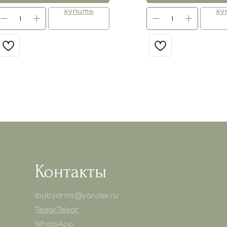
купить
ку
Контакты
ibabydrms@yandex.ru
Telegr
Telegr
WhatsApp