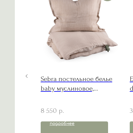
ревянная
Sebra постельное белье
E
ска NEW
baby муслиновое,
d
seabreeze beige
8 550
3
р.
подробнее