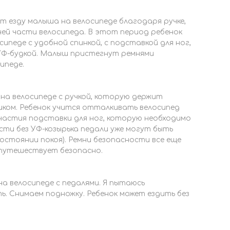
 езду малыша на велосипеде благодаря ручке,
ей части велосипеда. В этот период ребенок
ипеде с удобной спинкой, с подставкой для ног,
 УФ-будкой. Малыш пристегнут ремнями
ипеде.
а велосипеде с ручкой, которую держит
иком. Ребенок учится отталкивать велосипед
частия подставки для ног, которую необходимо
сти без УФ-козырька педали уже могут быть
состоянии покоя). Ремни безопасности все еще
путешествует безопасно.
а велосипеде с педалями. Я пытаюсь
. Снимаем подножку. Ребенок может ездить без