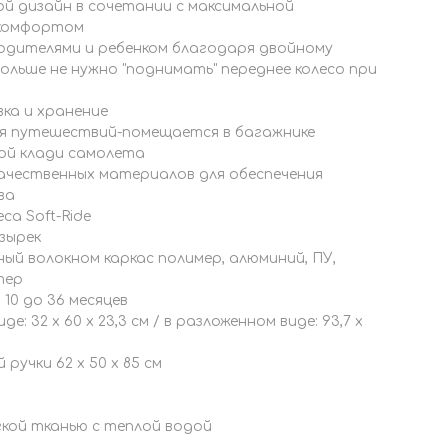
й дизайн в сочетании с максимальной
 комфортом
одителями и ребенком благодаря двойному
ольше не нужно "поднимать" переднее колесо при
ка и хранение
я путешествий-помещается в багажнике
ной клади самолета
ачественных материалов для обеспечения
ва
са Soft-Ride
зырек
й волокном каркас полимер, алюминий, ПУ,
тер
10 до 36 месяцев
е: 32 x 60 x 23,3 см / в разложенном виде: 93,7 x
ручки 62 x 50 x 85 см
кой тканью с теплой водой