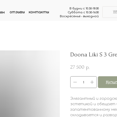
В будни с 10.30-18.00
W
отзывы
контакты
ям
Суббота с 10.30-16.00
Воскресенье - выходной
Doona Liki S 3 G
27 500
р.
Купи
Элегантный и городско
эстетикой и обещает б
запатентованному меха
складывается и разво