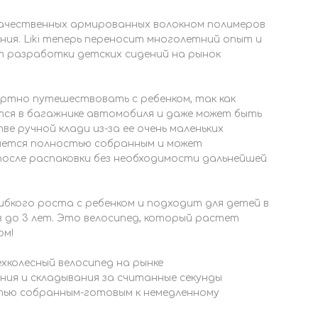
качественных армированных волокном полимеров
ия. Liki теперь переносит многолетний опыт и
т разработки детских сидений на рынок
ортно путешествовать с ребенком, так как
тся в багажнике автомобиля и даже может быть
ве ручной клади из-за ее очень маленьких
ляется полностью собранным и может
после распаковки без необходимости дальнейшей
гибкого роста с ребенком и подходит для детей в
в до 3 лет. Это велосипед, который растет
ом!
колесный велосипед на рынке
ия и складывания за считанные секунды
ью собранным-готовым к немедленному