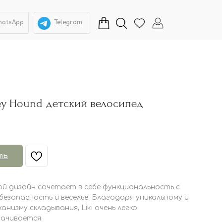
hatsApp
Telegram
rey Hound детский велосипед
ть
й дизайн сочетает в себе функциональность с
езопасность и веселье. Благодаря уникальному и
низму складывания, Liki очень легко
рачивается.