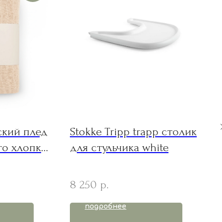
кий плед
Stokke Tripp trapp столик
го хлопка
для стульчика white
00 см
8 250
р.
подробнее