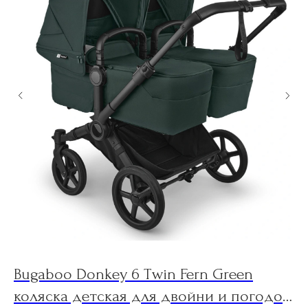
Bugaboo Donkey 6 Twin Fern Green
B
коляска детская для двойни и погодок
к