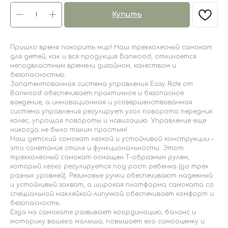
Купить
Пришло время покорить мир! Наш трехколесный самокат
для детей, как и вся продукция Banwood, отличается
неподвластным времени дизайном, качеством и
безопасностью.
Запатентованная система управления Easy Ride от
Banwood обеспечивает практичное и безопасное
вождение, а инновационная и усовершенствованная
система управления регулирует угол поворота передних
колес, упрощая повороты и навигацию. Управление еще
никогда не было таким простым!
Наш детский самокат легкой и устойчивой конструкции –
это сочетание стиля и функциональности. Этот
трехколесный самокат оснащен Т-образным рулем,
который легко регулируется под рост ребенка (до трех
разных уровней). Резиновые ручки обеспечивают надежный
и устойчивый захват, а широкая платформа самоката со
специальной наклейкой-липучкой обеспечивает комфорт и
безопасность.
Езда на самокате развивает координацию, баланс и
моторику вашего малыша, повышает его самооценку и