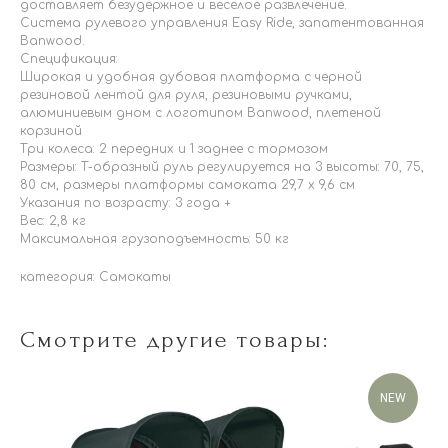
доставляет безудержное и веселое развлечение.
Система рулевого управления Easy Ride, запатентованная
Banwood.
Спецификация:
Широкая и удобная дубовая платформа с черной
резиновой лентой для руля, резиновыми ручками,
алюминиевым дном с логотипом Banwood, плетеной
корзиной
Три колеса: 2 передних и 1 заднее с тормозом
Размеры: Т-образный руль регулируется на 3 высоты: 70, 75,
80 см, размеры платформы самоката 29,7 x 9,6 см
Указания по возрасту: 3 года +
Вес: 2,8 кг
Максимальная грузоподъемность: 50 кг
категория: Самокаты
Смотрите другие товары:
NEW