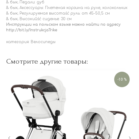
& бык; Педали: дуб
& бык; Аксессуары: Плетеная корзина на руле, колокольчик
& бык; Регулируемая высотаść руль: от 45-50,5 см
& бык; Высокийść сиденье: 30 см
Инструкции на польском языке можно найти по адресу
http://bit.ly/InstrukcjaTrike
категория: Велосипеды
Смотрите другие товары:
-10 %