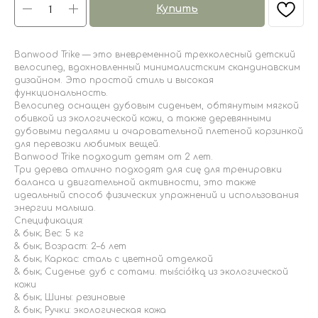
Купить
Banwood Trike — это вневременной трехколесный детский
велосипед, вдохновленный минималистским скандинавским
дизайном. Это простой стиль и высокая
функциональность.
Велосипед оснащен дубовым сиденьем, обтянутым мягкой
обивкой из экологической кожи, а также деревянными
дубовыми педалями и очаровательной плетеной корзинкой
для перевозки любимых вещей.
Banwood Trike подходит детям от 2 лет.
Три дерева отлично подходят для сиę для тренировки
баланса и двигательной активности, это также
идеальный способ физических упражнений и использования
энергии малыша.
Спецификация:
& бык; Вес: 5 кг
& бык; Возраст: 2–6 лет
& бык; Каркас: сталь с цветной отделкой
& бык; Сиденье: дуб с сотами. тыściółką из экологической
кожи
& бык; Шины: резиновые
& бык; Ручки: экологическая кожа