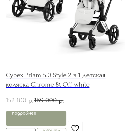
Cybex Priam 5.0 Style 2 в 1 детская
K
коляска Chrome & Off white
n
152 100
169 000
1
р.
р.
подробнее
купить