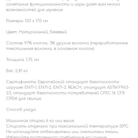
сочетание функциональности и игры дает вам много
возможностей для изучения
Размеры: 120 x 170 см
Цвет: Натуральный, Бежевый
Состав: 97% хлопок, 3% другие волокна (переработанные
текстильные волокна, в основном хлопок)
Толщина: 1,75 см
Вес: 2,81 кг
Сертификаты: Европейский стандарт безопасности
игрушек EN71-1, EN71-2, EN71-3, REACH, стандарт ASTM F963-
23, стандарт безопасности потребителей CPSC 16 CFR
CPSIA для свинца
Способ ухода:
Машинная стирка 6 кг или выше.
Стирать отдельно при максимальной температуре 30ºC.
Не используйте отбеливатели или смягчители ткани.
Избегайте постоянного пребывания на солнце.