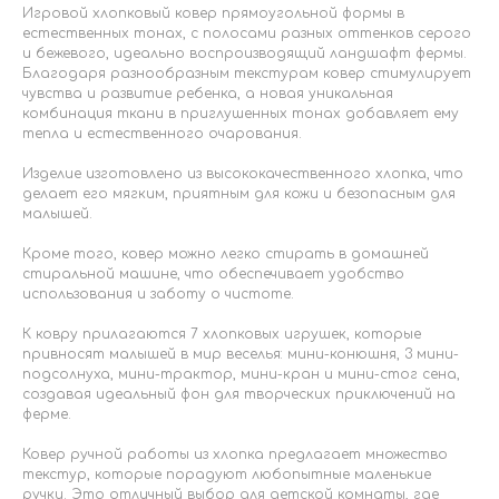
Игровой хлопковый ковер прямоугольной формы в
естественных тонах, с полосами разных оттенков серого
и бежевого, идеально воспроизводящий ландшафт фермы.
Благодаря разнообразным текстурам ковер стимулирует
чувства и развитие ребенка, а новая уникальная
комбинация ткани в приглушенных тонах добавляет ему
тепла и естественного очарования.
Изделие изготовлено из высококачественного хлопка, что
делает его мягким, приятным для кожи и безопасным для
малышей.
Кроме того, ковер можно легко стирать в домашней
стиральной машине, что обеспечивает удобство
использования и заботу о чистоте.
К ковру прилагаются 7 хлопковых игрушек, которые
привносят малышей в мир веселья: мини-конюшня, 3 мини-
подсолнуха, мини-трактор, мини-кран и мини-стог сена,
создавая идеальный фон для творческих приключений на
ферме.
Ковер ручной работы из хлопка предлагает множество
текстур, которые порадуют любопытные маленькие
ручки. Это отличный выбор для детской комнаты, где