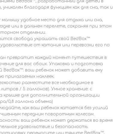
ниями BedBox™, разработанный для детей в
, уникален благодаря функциям как для сна, так и
 малышу удобное место для отдыха или сна,
здке или в дальнем перелете, сохраняя при этом
осторном отделении.
вится свобода украшать свой BedBox™
 удовольствие от катания или перевозки его по
ан превратит каждый момент путешествия в
ение для вас обоих. Упаковка и подготовка
й BedBox™: ваш ребенок может добавить ему
ю прилагаемых наклеек.
егкостью разместите все необходимое в
литров / 5 галлонов). Умное хранение: с
а крышке для дополнительной организации
ра/0,8 галлона объема)
людайте, как ваш ребенок катается без усилий
учшенным передним поворотным колесам.
асность: ваш ребенок может держаться во время
тельное удовольствие и безопасность.
ортировка: переносите или тяните BedBox™,