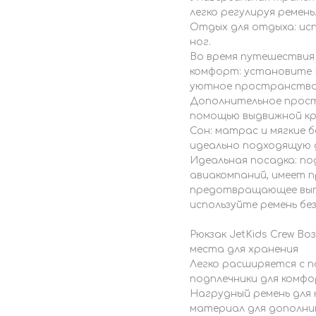
легко регулируя ремень
Отдых для отдыха: исп
ног.
Во время путешествия (
комфорт: установите 
уютное пространство
Дополнительное прост
помощью выдвижной кр
Сон: матрас и мягкие
идеально подходящую д
Идеальная посадка: п
авиакомпаний, имеет п
предотвращающее выпа
используйте ремень без
Рюкзак JetKids Crew Во
места для хранения
Легко расширяется с п
подплечники для комф
Нагрудный ремень дл
материал для дополни