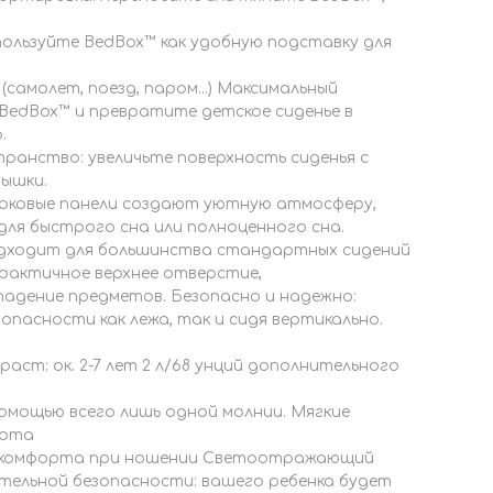
.
ользуйте BedBox™ как удобную подставку для
самолет, поезд, паром...) Максимальный
BedBox™ и превратите детское сиденье в
.
ранство: увеличьте поверхность сиденья с
ышки.
 боковые панели создают уютную атмосферу,
ля быстрого сна или полноценного сна.
одходит для большинства стандартных сидений
рактичное верхнее отверстие,
дение предметов. Безопасно и надежно:
опасности как лежа, так и сидя вертикально.
зраст: ок. 2-7 лет 2 л/68 унций дополнительного
омощью всего лишь одной молнии. Мягкие
орта
я комфорта при ношении Светоотражающий
тельной безопасности: вашего ребенка будет