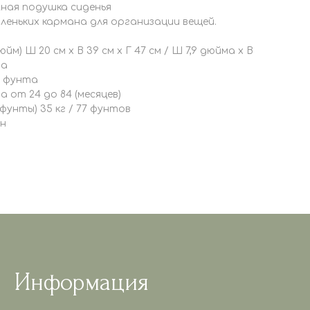
жная подушка сиденья
леньких кармана для организации вещей.
м) Ш 20 см x В 39 см x Г 47 см / Ш 7,9 дюйма x В
ма
,6 фунта
 от 24 до 84 (месяцев)
фунты) 35 кг / 77 фунтов
он
Информация