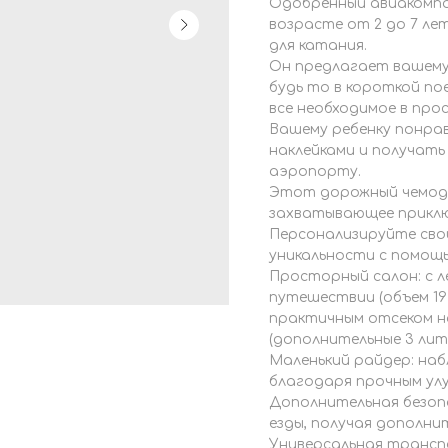
Одобренный авиакомпа
возрасте от 2 до 7 лет
для катания.
Он предлагает вашему
будь то в короткой пое
все необходимое в пр
Вашему ребенку понра
наклейками и получать
аэропорту.
Этот дорожный чемод
захватывающее приключ
Персонализируйте сво
уникальности с помощь
Просторный салон: с л
путешествии (объем 19 
практичным отсеком н
(дополнительные 3 лит
Маленький райдер: наб
благодаря прочным ул
Дополнительная безоп
езды, получая дополни
Универсальная трансп