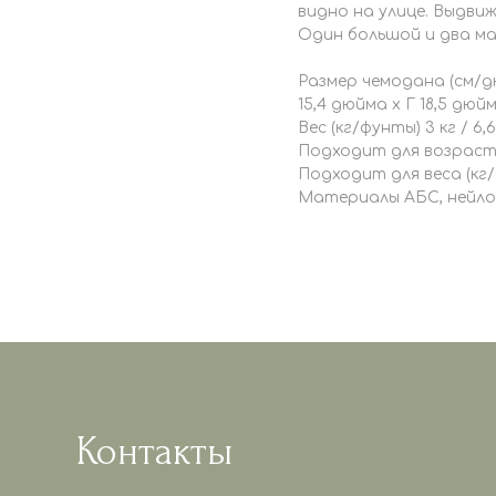
видно на улице. Выдви
Один большой и два ма
Размер чемодана (см/дюй
15,4 дюйма x Г 18,5 дюй
Вес (кг/фунты) 3 кг / 6
Подходит для возраста
Подходит для веса (кг/
Материалы АБС, нейл
Контакты