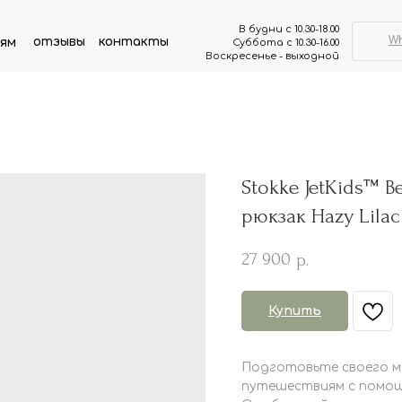
В будни с 10.30-18.00
W
отзывы
контакты
ям
Суббота с 10.30-16.00
Воскресенье - выходной
Stokke JetKids™ 
рюкзак Hazy Lila
27 900
р.
Купить
Подготовьте своего ма
путешествиям с помощь