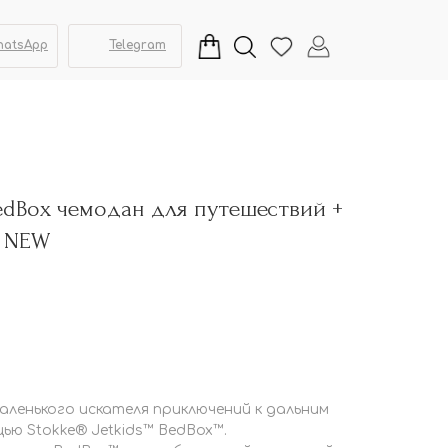
hatsApp
Telegram
BedBox чемодан для путешествий +
c NEW
ленького искателя приключений к дальним
ю Stokke® Jetkids™ BedBox™.