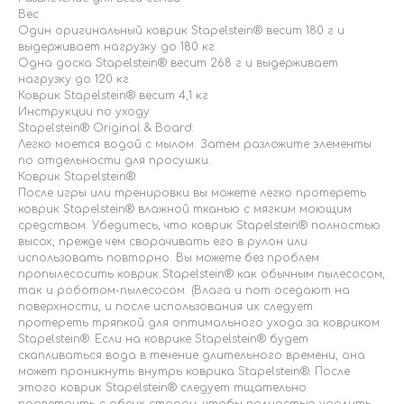
Вес
Один оригинальный коврик Stapelstein® весит 180 г и
выдерживает нагрузку до 180 кг.
Одна доска Stapelstein® весит 268 г и выдерживает
нагрузку до 120 кг.
Коврик Stapelstein® весит 4,1 кг
Инструкции по уходу
Stapelstein® Original & Board:
Легко моется водой с мылом. Затем разложите элементы
по отдельности для просушки.
Коврик Stapelstein®:
После игры или тренировки вы можете легко протереть
коврик Stapelstein® влажной тканью с мягким моющим
средством. Убедитесь, что коврик Stapelstein® полностью
высох, прежде чем сворачивать его в рулон или
использовать повторно. Вы можете без проблем
пропылесосить коврик Stapelstein® как обычным пылесосом,
так и роботом-пылесосом. (Влага и пот оседают на
поверхности, и после использования их следует
протереть тряпкой для оптимального ухода за ковриком
Stapelstein®. Если на коврике Stapelstein® будет
скапливаться вода в течение длительного времени, она
может проникнуть внутрь коврика Stapelstein®. После
этого коврик Stapelstein® следует тщательно
проветрить с обеих сторон, чтобы полностью удалить