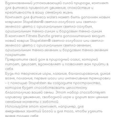
Вдохновленный успокаивающей силой природы, комплект
для фитнеса привносит движение, спокойствие и
креативность в вашу семейную жизнь.
Комплект для фитнеса waters может быть дополнен новым
ковриком Stapelstein® светло-голубого или светло-
зеленого цвета с оригинальным светло-голубым,
оригинальным темно-синим и бордовым темно-синим.
В комплект Fitness Bundle greens дополнительно входит
новый коврик Stapelstein® светло-голубого или светло-
зеленого цвета с оригинальным светло-зеленым,
оригинальным темно-зеленым и бордовым темно-зеленым
покрытием.
Превратите свой дом в природный оазис, который
питает, двигает, вдохновляет и позволяет вам прийти в
себя.
Будь то творческие игры, лазание, балансирование, дикая
возня, ползание, первые шаги или интенсивные тренировки
– с помощью Stapelstein вы создадите пространство,
которое будет способствовать целостному
благополучию вашей семьи. Этот набор способствует
игривому движению, свободной игре и дарит вам ценные
семейные моменты с заботой.
Используйте этот комплект, например, для
ежедневных занятий йогой и для того, чтобы уделить
время только себе.