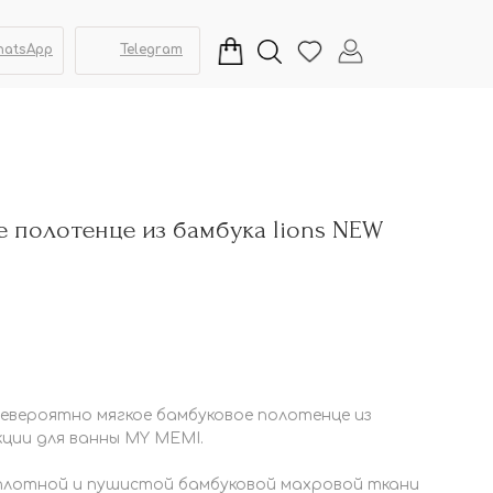
hatsApp
Telegram
 полотенце из бамбука lions NEW
евероятно мягкое бамбуковое полотенце из
ции для ванны MY MEMI.
 плотной и пушистой бамбуковой махровой ткани