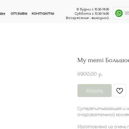
В будни с 10.30-18.00
W
отзывы
контакты
ям
Суббота с 10.30-16.00
Воскресенье - выходной
My memi Большое
6900,00
р.
Купить
Супервпитывающее и н
очаровательной коллек
Изготовлено из очень