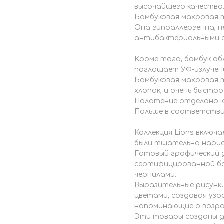
высочайшего качества
Бамбуковая махровая т
Она гипоаллергенна, 
антибактериальными 
Кроме того, бамбук о
поглощает УФ-излучен
Бамбуковая махровая т
хлопок, и очень быстро
Полотенце отделано к
Польше в соответстви
Коллекция Lions включ
были тщательно нарис
Готовый графический 
сертифицированной ба
чернилами.
Выразительные рисунк
цветами, создавая узо
напоминающие о возр
Эти товары созданы д