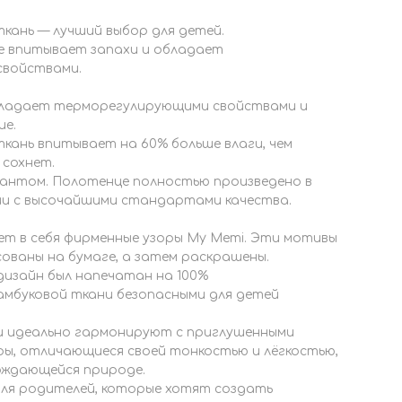
.
кань — лучший выбор для детей.
не впитывает запахи и обладает
свойствами.
бладает терморегулирующими свойствами и
ие.
кань впитывает на 60% больше влаги, чем
 сохнет.
антом. Полотенце полностью произведено в
и с высочайшими стандартами качества.
ает в себя фирменные узоры My Memi. Эти мотивы
ованы на бумаге, а затем раскрашены.
дизайн был напечатан на 100%
мбуковой ткани безопасными для детей
и идеально гармонируют с приглушенными
ры, отличающиеся своей тонкостью и лёгкостью,
ождающейся природе.
ля родителей, которые хотят создать