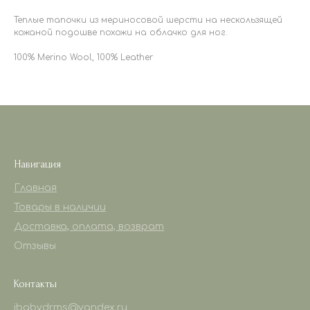
Теплые тапочки из мериносовой шерсти на нескользящей
кожаной подошве похожи на облачко для ног.
100% Merino Wool, 100% Leather
Навигация
Главная
Товары в наличии
Доставка, оплата, возврат
Отзывы
Контакты
ibabydrms@yandex.ru