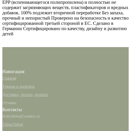
EPP (вспенивающегося полипропилена) и полностью не
содержит загрязняющих веществ, пластификаторов и вредных
добавок. 100% подлежит вторичной переработке Без запаха,
прочный и непористый Проверено на безопасность и качество
сертифицированной третьей стороной в ЕС. Сделано в
Германии Сертифицировано по качеству, дизайну и развитию
детей
Навигация
Главная
Товары в наличии
Доставка, оплата, возврат
Отзывы
Контакты
ibabydrms@yandex.ru
Telegr
Telegr