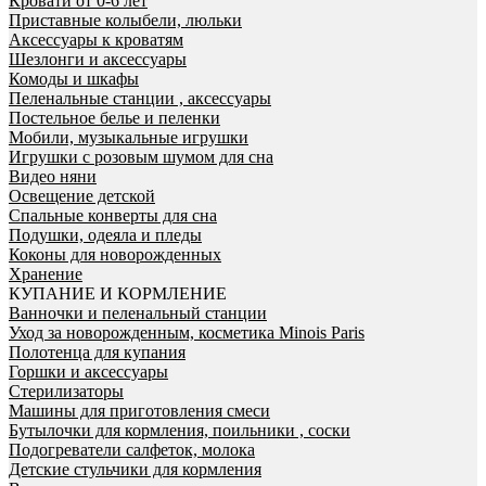
Кровати от 0-6 лет
Приставные колыбели, люльки
Аксессуары к кроватям
Шезлонги и аксессуары
Комоды и шкафы
Пеленальные станции , аксессуары
Постельное белье и пеленки
Мобили, музыкальные игрушки
Игрушки с розовым шумом для сна
Видео няни
Освещение детской
Спальные конверты для сна
Подушки, одеяла и пледы
Коконы для новорожденных
Хранение
КУПАНИЕ И КОРМЛЕНИЕ
Ванночки и пеленальный станции
Уход за новорожденным, косметика Minois Paris
Полотенца для купания
Горшки и аксессуары
Стерилизаторы
Машины для приготовления смеси
Бутылочки для кормления, поильники , соски
Подогреватели салфеток, молока
Детские стульчики для кормления