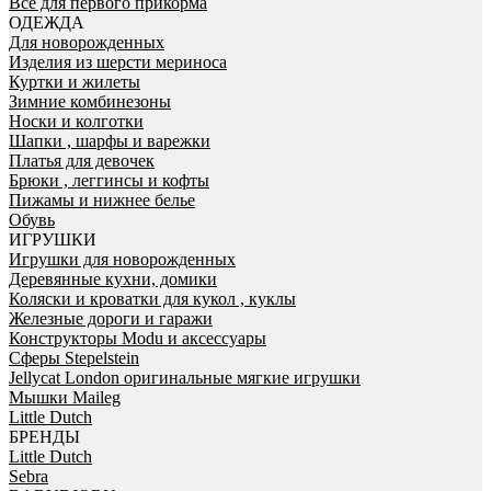
Все для первого прикорма
ОДЕЖДА
Для новорожденных
Изделия из шерсти мериноса
Куртки и жилеты
Зимние комбинезоны
Носки и колготки
Шапки , шарфы и варежки
Платья для девочек
Брюки , леггинсы и кофты
Пижамы и нижнее белье
Обувь
ИГРУШКИ
Игрушки для новорожденных
Деревянные кухни, домики
Коляски и кроватки для кукол , куклы
Железные дороги и гаражи
Конструкторы Modu и аксессуары
Сферы Stepelstein
Jellycat London оригинальные мягкие игрушки
Мышки Maileg
Little Dutch
БРЕНДЫ
Little Dutch
Sebra