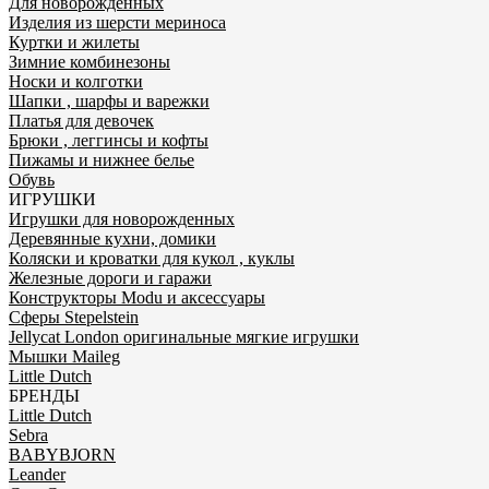
Для новорожденных
Изделия из шерсти мериноса
Куртки и жилеты
Зимние комбинезоны
Носки и колготки
Шапки , шарфы и варежки
Платья для девочек
Брюки , леггинсы и кофты
Пижамы и нижнее белье
Обувь
ИГРУШКИ
Игрушки для новорожденных
Деревянные кухни, домики
Коляски и кроватки для кукол , куклы
Железные дороги и гаражи
Конструкторы Modu и аксессуары
Сферы Stepelstein
Jellycat London оригинальные мягкие игрушки
Мышки Maileg
Little Dutch
БРЕНДЫ
Little Dutch
Sebra
BABYBJORN
Leander