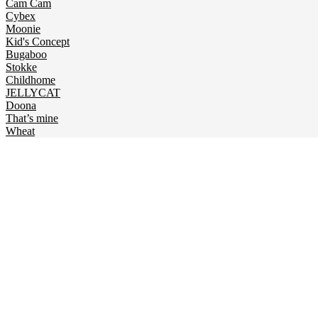
Cam Cam
Cybex
Moonie
Kid's Concept
Bugaboo
Stokke
Childhome
JELLYCAT
Doona
That’s mine
Wheat