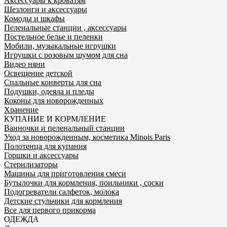
Аксессуары к кроватям
Шезлонги и аксессуары
Комоды и шкафы
Пеленальные станции , аксессуары
Постельное белье и пеленки
Мобили, музыкальные игрушки
Игрушки с розовым шумом для сна
Видео няни
Освещение детской
Спальные конверты для сна
Подушки, одеяла и пледы
Коконы для новорожденных
Хранение
КУПАНИЕ И КОРМЛЕНИЕ
Ванночки и пеленальный станции
Уход за новорожденным, косметика Minois Paris
Полотенца для купания
Горшки и аксессуары
Стерилизаторы
Машины для приготовления смеси
Бутылочки для кормления, поильники , соски
Подогреватели салфеток, молока
Детские стульчики для кормления
Все для первого прикорма
ОДЕЖДА