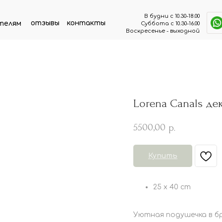
В будни с 10.30-18.00
отзывы
контакты
телям
Суббота с 10.30-16.00
Воскресенье - выходной
Lorena Canals д
5500,00
р.
Купить
25 x 40 cm
Уютная подушечка в б