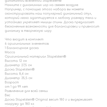
динамичной вселенной Stapelstein®.
Начните с динамичных игр на свежем воздухе.
Например, с помощью этого набора вы можете
сконструировать наш популярный динамичный стул,
который легко адаптируется к любому размеру тела и
устойчиво укрепляет мышцы спины. Доска предлагает
бесконечные возможности для балансировки и привносит
динамику в творческую игру.
Что входит в комплект
6 оригинальных элементов
1 Балансирная доска
Масса
Оригинальный материал Stapelstein®:
Высота: 12 см
Диаметр: 27,5 см
Доска Stapelstein®:
Высота: 8,4 см
Диаметр: 35,5 см
Возраст
от 1 до 99 лет
Развлечение для всей семьи
Вес
Доска Stapelstein® Original весит 180 г и выдерживает
нагрузку до 180 кг.