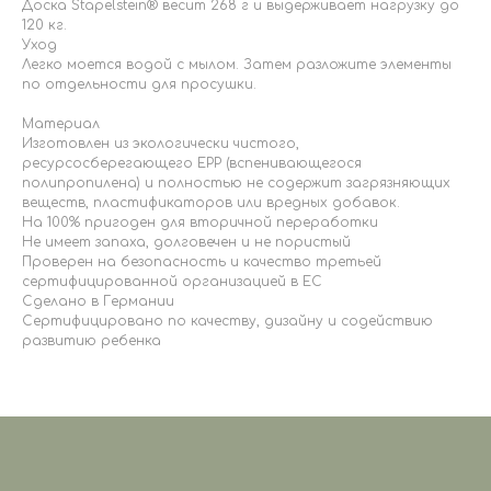
Доска Stapelstein® весит 268 г и выдерживает нагрузку до
120 кг.
Уход
Легко моется водой с мылом. Затем разложите элементы
по отдельности для просушки.
Материал
Изготовлен из экологически чистого,
ресурсосберегающего EPP (вспенивающегося
полипропилена) и полностью не содержит загрязняющих
веществ, пластификаторов или вредных добавок.
На 100% пригоден для вторичной переработки
Не имеет запаха, долговечен и не пористый
Проверен на безопасность и качество третьей
сертифицированной организацией в ЕС
Сделано в Германии
Сертифицировано по качеству, дизайну и содействию
развитию ребенка