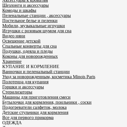
Аксессуары к кроватям
Шезлонги и аксессуары
Комоды и шкафы
Пеленальные станции , аксессуары
Постельное белье и пеленки
Мобили, музыкальные игрушки
Игрушки с розовым шумом для сна
Видео няни
Освещение детской
Спальные конверты для сна
Подушки, одеяла и пледы
Коконы для новорожденных
Хранение
КУПАНИЕ И КОРМЛЕНИЕ
Ванночки и пеленальный станции
Уход за новорожденным, косметика Minois Paris
Полотенца для купания
Горшки и аксессуары
Стерилизаторы
Машины для приготовления смеси
Бутылочки для кормления, поильники , соски
Подогреватели салфеток, молока
Детские стульчики для кормления
Все для первого прикорма
ОДЕЖДА