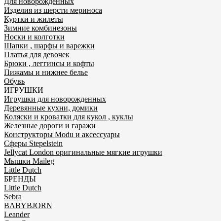
Для новорожденных
Изделия из шерсти мериноса
Куртки и жилеты
Зимние комбинезоны
Носки и колготки
Шапки , шарфы и варежки
Платья для девочек
Брюки , леггинсы и кофты
Пижамы и нижнее белье
Обувь
ИГРУШКИ
Игрушки для новорожденных
Деревянные кухни, домики
Коляски и кроватки для кукол , куклы
Железные дороги и гаражи
Конструкторы Modu и аксессуары
Сферы Stepelstein
Jellycat London оригинальные мягкие игрушки
Мышки Maileg
Little Dutch
БРЕНДЫ
Little Dutch
Sebra
BABYBJORN
Leander