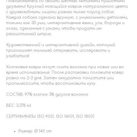
Познакомьтесь со своими шестью любимыми пушистыми
друзьями! Круглый моющийся коврик натурального цвета
с дружелюбными лицами разных милых пород собак.
Каждая собака сделана вручную, с уникальными деталями,
такими как 3D уши, интерактивные языки, усы, бороды и
глаза, сделанные с узлами, чтобы придать им
реалистичный штрих.
Художественный и интерактивный дизайн, который
приглашает малышей открывать, исследовать и
улыбаться!
Хлопковые ковры могут слить волокна при новых или во
время использования. После распаковки положите ковер
ровно на 2-3 дня. Затем аккуратно почистите или
пропылесосите, чтобы восстановить кучу.
СОСТАВ: 97% хлопок 3% другое волокно
ВЕС: 3,378 кг
СЕРТИФИКАТЫ: ISO 9001, ISO 14001, ISO 18001
Размер: Ø 140 cm