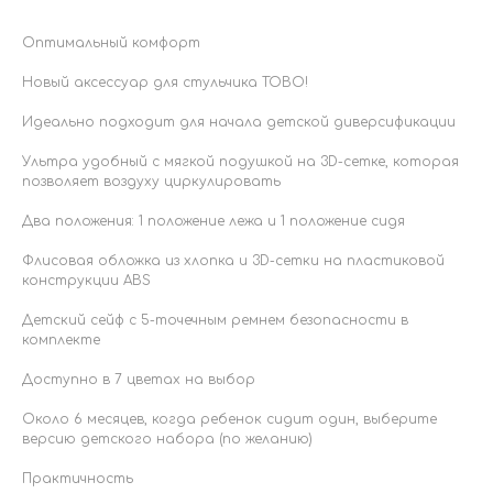
Оптимальный комфорт
Новый аксессуар для стульчика TOBO!
Идеально подходит для начала детской диверсификации
Ультра удобный с мягкой подушкой на 3D-сетке, которая
позволяет воздуху циркулировать
Два положения: 1 положение лежа и 1 положение сидя
Флисовая обложка из хлопка и 3D-сетки на пластиковой
конструкции ABS
Детский сейф с 5-точечным ремнем безопасности в
комплекте
Доступно в 7 цветах на выбор
Около 6 месяцев, когда ребенок сидит один, выберите
версию детского набора (по желанию)
Практичность