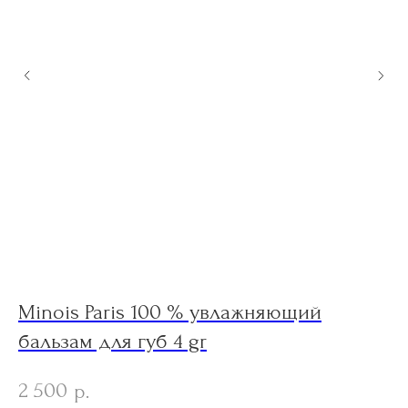
Minois Paris 100 % увлажняющий
S
бальзам для губ 4 gr
c
2 500
5
р.