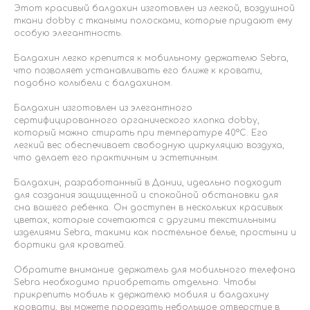
Этот красивый балдахин изготовлен из легкой, воздушной
ткани dobby с ткаными полосками, которые придают ему
особую элегантность.
Балдахин легко крепится к мобильному держателю Sebra,
что позволяет устанавливать его ближе к кровати,
подобно колыбели с балдахином.
Балдахин изготовлен из элегантного
сертифицированного органического хлопка dobby,
который можно стирать при температуре 40°C. Его
легкий вес обеспечивает свободную циркуляцию воздуха,
что делает его практичным и эстетичным.
Балдахин, разработанный в Дании, идеально подходит
для создания защищенной и спокойной обстановки для
сна вашего ребенка. Он доступен в нескольких красивых
цветах, которые сочетаются с другими текстильными
изделиями Sebra, такими как постельное белье, простыни и
бортики для кроватей.
Обратите внимание: держатель для мобильного телефона
Sebra необходимо приобретать отдельно. Чтобы
прикрепить мобиль к держателю мобиля и балдахину
кровати, вы можете прорезать небольшое отверстие в