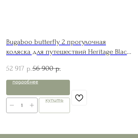
Bugaboo butterfly 2 прогулочная
S
коляска для путешествий Heritage Black
Bo
NEW
52 917
56 900
7
р.
р.
подробнее
купить