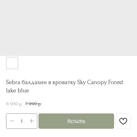
Sebra балдахин в кроватку Sky Canopy Forest
lake blue
6 930
7 990
р.
р.
Купить