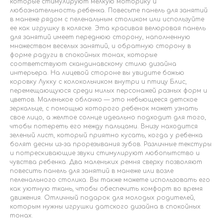
которые стимулируют мелкую моторику и
любознательность ребенка. Повесьте панель для занятий
в манеже рядом с пеленальным столиком или используйте
ее как игрушку в коляске. Эта красивая велюровая панель
для занятий имеет переднюю сторону, наполненную
множеством веселых занятий, и обратную сторону в
форме радуги в спокойных тонах, которые
соответствуют скандинавскому стилю дизайна
интерьера. На лицевой стороне вы увидите божью
коровку Лукку с колокольчиком внутри и птицу Блис,
перемещающуюся среди милых персонажей разных форм и
цветов. Маленькое облачко — это небьющееся детское
зеркальце, с помощью которого ребенок может узнать
свое лицо, а желтое солнце идеально подходит для того,
чтобы потереть его между пальцами. Внизу находится
зеленый лист, который приятно кусать, когда у ребенка
болят десны из-за прорезывания зубов. Различные текстуры
и потрескивающие звуки стимулируют любопытство и
чувства ребенка. Два маленьких ремня сверху позволяют
повесить панель для занятий в манеже или возле
пеленального столика. Вы также можете использовать его
как уютную ткань, чтобы обеспечить комфорт во время
движения. Отличный подарок для молодых родителей,
которым нужны игрушки датского дизайна в спокойных
тонах.