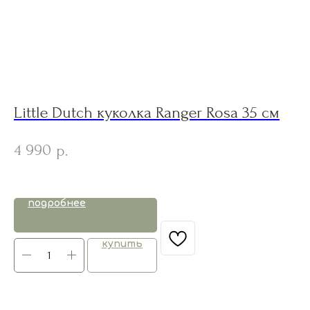
Little Dutch куколка Ranger Rosa 35 см
B
C
4 990
р.
1
подробнее
купить