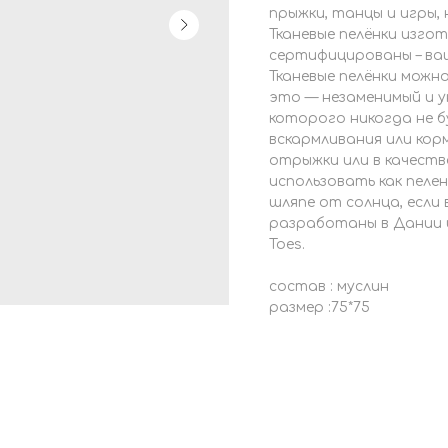
прыжки, танцы и игры,
Тканевые пелёнки изго
сертифицированы – ва
Тканевые пелёнки можн
это — незаменимый и у
которого никогда не 
вскармливания или корм
отрыжки или в качеств
использовать как пелен
шляпе от солнца, если 
разработаны в Дании 
Toes.
состав : муслин
размер :75*75