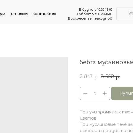
В будни с 10.30-18.00
W
отзывы
контакты
ям
Суббота с 10.30-16.00
Воскресенье - выходной
Sebra муслиновые
2 847
3 550
р.
р.
Купи
Три ультрамягких ткан
цветов.
Три муслиновые пелёнк
истории о радости исп