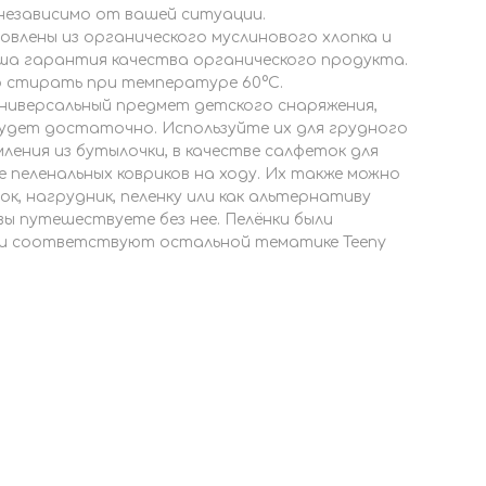
 независимо от вашей ситуации.
товлены из органического муслинового хлопка и
ша гарантия качества органического продукта.
о стирать при температуре 60°C.
ниверсальный предмет детского снаряжения,
будет достаточно. Используйте их для грудного
ления из бутылочки, в качестве салфеток для
е пеленальных ковриков на ходу. Их также можно
ок, нагрудник, пеленку или как альтернативу
вы путешествуете без нее. Пелёнки были
и соответствуют остальной тематике Teeny