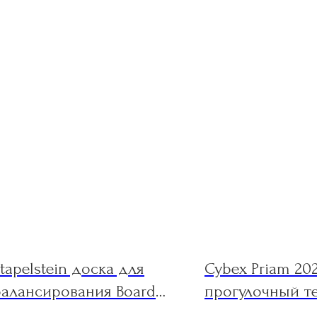
tapelstein доска для
Cybex Priam 202
балансирования Board
прогулочный т
ark blue
Sepia Black