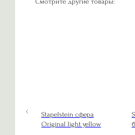
Смотрите другие товары:
 мягкая
Stapelstein сфера
S
o 60 cm
Original light yellow
LUX
d