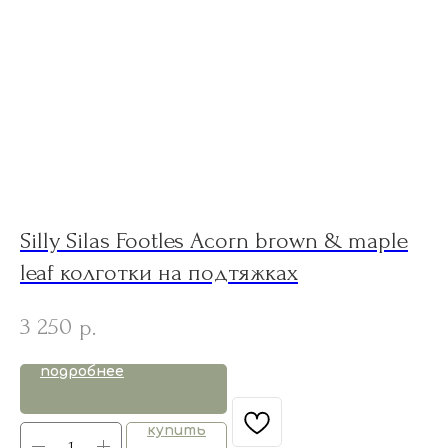
Silly Silas Footles Acorn brown & maple
J
leaf колготки на подтяжках
К
3 250
5
р.
подробнее
купить