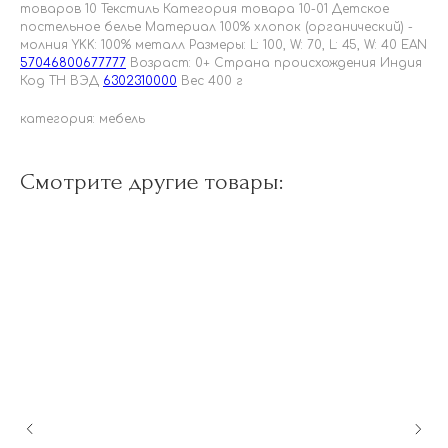
товаров 10 Текстиль Категория товара 10-01 Детское
постельное белье Материал 100% хлопок (органический) -
молния YKK: 100% металл Размеры: L: 100, W: 70, L: 45, W: 40 EAN
57046800677777
Возраст: 0+ Страна происхождения Индия
Код ТН ВЭД
6302310000
Вес 400 г
категория: мебель
Смотрите другие товары: