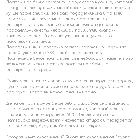
Постельное белье состоит из двух слоев муслина, который
складывается правильным образом и становится только
лучше после стирки. По краю пододеяльника и по всей
наволочке имеется симпатичная декоративная
отстрочка, а в качестве дополнительной детали на
пододеяльнике есть небольшой пришитый клапан-
листочек, который служит утешением для сонных
маленьких пальчиков.
Пододеяльник и наволочка застегиваются на надежную
потайную молнию YKK, чтобы не мешать сну.
Постельное белье поставляется в небольшом пакете того
же качества, что и детское постельное белье, с
отстрочкой спереди.
Сумку можно использовать для хранения игрушек в дороге,
пустышек, кремов и всего остального, что удобно иметь
под рукой, когда вы находитесь вне дома.
Детское постельное белье Sebra разработано в Дании и
изготовлено из органического хлопка, который можно
стирать при температуре 60℃. Высокое качество
материала выдерживает множество стирок и передается
по наследству будущим братьям и сестрам.
Ассортимент классический Тематика классическая Группа