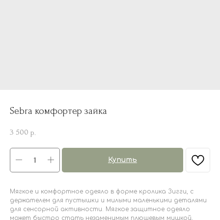
Sebra комфортер зайка
3 500
р.
Купить
Мягкое и комфортное одеяло в форме кролика Зигги, с
держателем для пустышки и милыми маленькими деталями
для сенсорной активности. Мягкое защитное одеяло
может быстро стать незаменимым плюшевым мишкой,