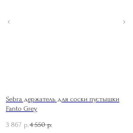
Sebra держатель для соски пустышки
B
Fanto Grey
N
3 867
4 550
1
р.
р.