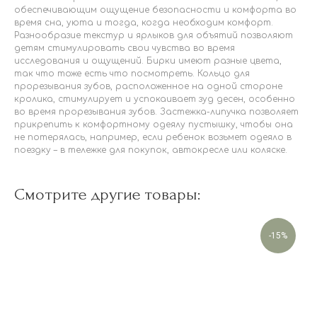
обеспечивающим ощущение безопасности и комфорта во
время сна, уюта и тогда, когда необходим комфорт.
Разнообразие текстур и ярлыков для объятий позволяют
детям стимулировать свои чувства во время
исследования и ощущений. Бирки имеют разные цвета,
так что тоже есть что посмотреть. Кольцо для
прорезывания зубов, расположенное на одной стороне
кролика, стимулирует и успокаивает зуд десен, особенно
во время прорезывания зубов. Застежка-липучка позволяет
прикрепить к комфортному одеялу пустышку, чтобы она
не потерялась, например, если ребенок возьмет одеяло в
поездку – в тележке для покупок, автокресле или коляске.
Смотрите другие товары:
-15%