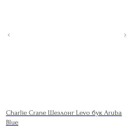
Charlie Crane Шезлонг Levo бук Aruba
B
Blue
M