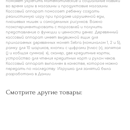
поможет укрепить математические и социальные навыки
во время игры в магазины и продуктовые магазины.
Кассовый аппарат помогает ребенку создать
реалистичную игру при продаже игрушечной еды,
плюшевых мишек и самодельных рисунков. Важно
поэкспериментировать с торговлей и получить
представление о функции и ценности денег. Деревянный
кассовый аппарат имеет выдвижной ящик для
прилагаемых деревянных монет Sebra (номиналом 1, 2 и 5),
рамку для 10 шариков, кнопки с цифрами (плюс (+), запятая
(,) и «общая сумма»). »), сканер, две кредитные карты,
устройство для чтения кредитных карт и рулон чеков.
Кассовый аппарат выполнен в качестве, которое можно
передать по наследству. Игрушка для занятий была
разработана в Дании.
Смотрите другие товары: