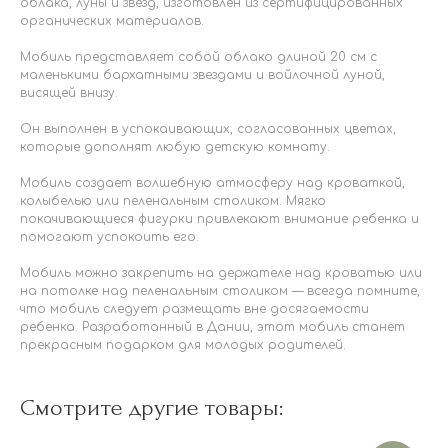
облака, луны и звезд, изготовлен из сертифицированных
органических материалов.
Мобиль представляет собой облако длиной 20 см с
маленькими бархатными звездами и войлочной луной,
висящей внизу.
Он выполнен в успокаивающих, согласованных цветах,
которые дополнят любую детскую комнату.
Мобиль создает волшебную атмосферу над кроваткой,
колыбелью или пеленальным столиком. Мягко
покачивающиеся фигурки привлекают внимание ребенка и
помогают успокоить его.
Мобиль можно закрепить на держателе над кроватью или
на потолке над пеленальным столиком — всегда помните,
что мобиль следует размещать вне досягаемости
ребенка. Разработанный в Дании, этот мобиль станет
прекрасным подарком для молодых родителей.
Смотрите другие товары: