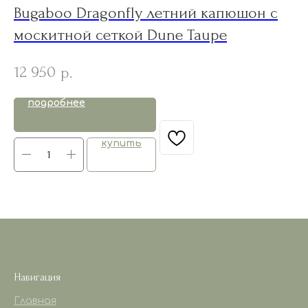
Bugaboo Dragonfly летний капюшон с
E
москитной сеткой Dune Taupe
"T
12 950
5
р.
подробнее
купить
Навигация
Главная