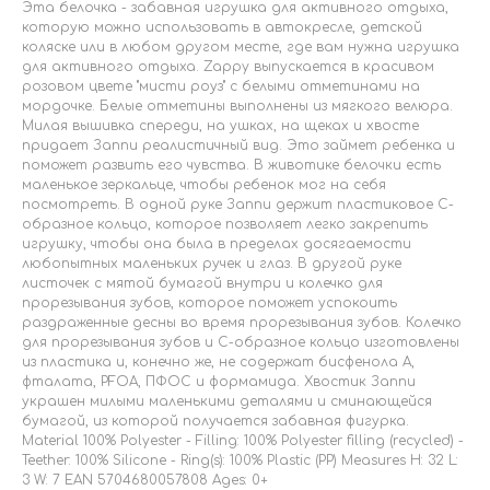
Эта белочка - забавная игрушка для активного отдыха,
которую можно использовать в автокресле, детской
коляске или в любом другом месте, где вам нужна игрушка
для активного отдыха. Zappy выпускается в красивом
розовом цвете "мисти роуз" с белыми отметинами на
мордочке. Белые отметины выполнены из мягкого велюра.
Милая вышивка спереди, на ушках, на щеках и хвосте
придает Заппи реалистичный вид. Это займет ребенка и
поможет развить его чувства. В животике белочки есть
маленькое зеркальце, чтобы ребенок мог на себя
посмотреть. В одной руке Заппи держит пластиковое С-
образное кольцо, которое позволяет легко закрепить
игрушку, чтобы она была в пределах досягаемости
любопытных маленьких ручек и глаз. В другой руке
листочек с мятой бумагой внутри и колечко для
прорезывания зубов, которое поможет успокоить
раздраженные десны во время прорезывания зубов. Колечко
для прорезывания зубов и С-образное кольцо изготовлены
из пластика и, конечно же, не содержат бисфенола А,
фталата, PFOA, ПФОС и формамида. Хвостик Заппи
украшен милыми маленькими деталями и сминающейся
бумагой, из которой получается забавная фигурка.
Material 100% Polyester - Filling: 100% Polyester filling (recycled) -
Teether: 100% Silicone - Ring(s): 100% Plastic (PP) Measures H: 32 L:
3 W: 7 EAN 5704680057808 Ages: 0+