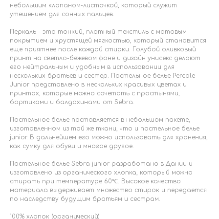
небольшим клапаном-листочкой, который служит
утешением для сонных пальцев.
Перкаль - это тонкий, плотный текстиль с матовым
покрытием и хрустящей мягкостью, который становится
еще приятнее после каждой стирки. Голубой оливковый
принт на светло-бежевом фоне и дизайн унисекс делают
его нейтральным и удобным в использовании для
нескольких братьев и сестер. Постельное белье Percale
Junior представлено в нескольких красивых цветах и
принтах, которые можно сочетать с простынями,
бортиками и балдахинами от Sebra.
Постельное белье поставляется в небольшом пакете,
изготовленном из той же ткани, что и постельное белье
junior. В дальнейшем его можно использовать для хранения,
как сумку для обуви и многое другое.
Постельное белье Sebra junior разработано в Дании и
изготовлено из органического хлопка, который можно
стирать при температуре 60℃. Высокое качество
материала выдерживает множество стирок и передается
по наследству будущим братьям и сестрам.
100% хлопок (органический)