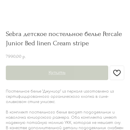
Sebra детское постельное белье Percale
Junior Bed linen Cream stripe
7990,00
р.
Купить
Постельное белье "Джуниор" из перкаля изготовлено из
сертифицированного органического хлопка в сине-
оливковом стиле унисекс.
В комплект постельного белья входят пододеяльник и
наволочка юниорского размера. Оба комплекта имеют
надежную потайную молнию YKK, которая не мешает сну.
В качестве дополнительной детали пододеяльник снабжен