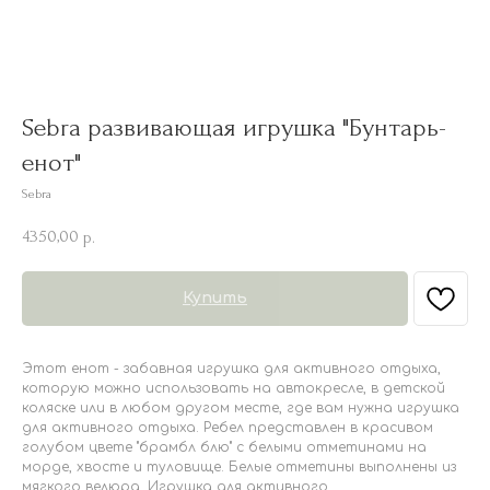
Sebra развивающая игрушка "Бунтарь-
енот"
Sebra
4350,00
р.
Купить
Этот енот - забавная игрушка для активного отдыха,
которую можно использовать на автокресле, в детской
коляске или в любом другом месте, где вам нужна игрушка
для активного отдыха. Ребел представлен в красивом
голубом цвете "брамбл блю" с белыми отметинами на
морде, хвосте и туловище. Белые отметины выполнены из
мягкого велюра. Игрушка для активного