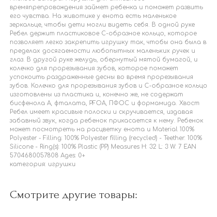
времяпрепровождения займет ребенка и поможет развить
его чувства. На животике у енота есть маленькое
зеркальце, чтобы дети могли видеть себя. В одной руке
Ребел держит пластиковое С-образное кольцо, которое
позволяет легко закрепить игрушку так, чтобы она была в
пределах досягаемости любопытных маленьких ручек и
глаз. В другой руке желудь, обернутый мятой бумагой, и
колечко для прорезывания зубов, которое поможет
успокоить раздраженные десны во время прорезывания
зубов. Колечко для прорезывания зубов и С-образное кольцо
изготовлены из пластика и, конечно же, не содержат
бисфенола А, фталата, PFOA, ПФОС и формамида. Хвост
Ребел имеет красивые полоски и скручивается, издавая
забавный звук, когда ребенок прикасается к нему. Ребенок
может посмотреть на расцветку енота и Material 100%
Polyester - Filling: 100% Polyester filling (recycled) - Teether: 100%
Silicone - Ring(s): 100% Plastic (PP) Measures H: 32 L: 3 W: 7 EAN
5704680057808 Ages: 0+
категория: игрушки
Смотрите другие товары: