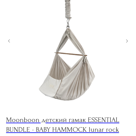
Moonboon детский гамак ESSENTIAL
W
BUNDLE - BABY HAMMOCK lunar rock
f