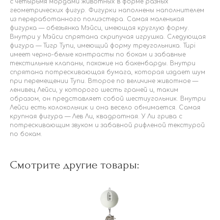
с четырьмя мордами животных в форме разных
геометрических фигур. Фигурки наполнены наполнителем
из переработанного полиэстера. Самая маленькая
фигурка — обезьянка Мэйси, имеющая круглую форму.
Внутри у Мэйси спрятана скрипучая игрушка. Следующая
фигура — Тигр Тупи, имеющий форму треугольника. Tupi
имеет черно-белые контрасты по бокам и забавные
текстильные клапаны, похожие на бакенбарды. Внутри
спрятана потрескивающая бумага, которая издает шум
при перемещении Тупи. Второе по величине животное —
ленивец Лейси, у которого шесть граней и, таким
образом, он представляет собой шестиугольник. Внутри
Лейси есть колокольчик и она весело обнимается. Самая
крупная фигура — Лев Ли, квадратная. У Ли грива с
потрескивающим звуком и забавной рифленой текстурой
по бокам.
Смотрите другие товары: