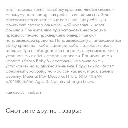
Бортик легко крепится сбоку кровати, чтобы свести к
минимуму риск выпадения ребенка во время сна. Это
обеспечивает спокойствие вам и вашему ребенку и
облегчает переход от маленькой кровати к новой
большой. Помните, что при установке необходимо
предварительно просверлить отверстия для
направляющей кровати. Направляющая устанавливается
сбоку кровати – либо в центре, либо в изголовье или в
изножье. При необходимости направляющую можно легко
установить с обеих сторон кровати. Примечание: На
кровати Sebra Baby & Jr поручень не может быть
установлен на выдвижной элемент. Поручень помогает
обеспечить хороший ночной сон как вам, так и вашему
ребенку. Material MDF Measures H: 17 L: 60 D: 40 EAN
5704680067463 Ages: 3+ Country of origin Latvia
категория: мебель
Смотрите другие товары: