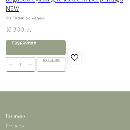
NEW
6
Pre Order 2-4 недели
16 300
р.
подробнее
купить
Навигация
Главная