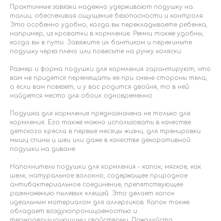
Практичные завязки надежно удерживают подушку на
талии, обеспечивая ощущение безопасности и контроля.
Это особенно удобно, когда вы перекладываете ребенка,
например, из кроватки в кормление. Ремни также удобны,
когда вы в пути. Завяжите их бантиком и перекиньте
подушку через плечо или повесьте на ручку коляски.
Размер и форма подушки для кормления гарантируют, что
вам не придется перемещать ее при смене стороны тела,
а если вам повезет, и у вас родится двойня, то в ней
найдется место для обоих одновременно.
Подушка для кормления предназначена не только для
кормления. Его также можно использовать в качестве
детского кресла в первые месяцы жизни, для тренировки
мышц спины и шеи или даже в качестве декоративной
подушки на диване.
Наполнитель подушки для кормления - капок, мягкое, как
шелк, натуральное волокно, содержащее природное
антибактериальное соединение, препятствующее
размножению пылевых клещей. Это делает капок
идеальным материалом для аллергиков. Капок также
обладает воздухопроницаемостью и
терморегулирующими свойствами. Пожалуйста,