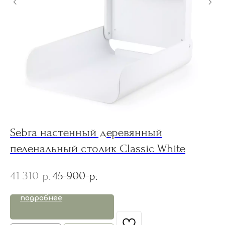
Sebra настенный деревянный
Bu
пеленальный столик Classic White
b
41 310
45 900
1
р.
р.
подробнее