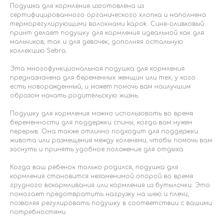
Подушка для кормления изготовлена из
сертифицированного органического хлопка и наполнена
терморегулирующими волокнами kapok. Сине-оливковый
принт делает подушку для кормления идеальной как для
мальчиков, так и для девочек, дополняя остальную
коллекцию Sebra.
Эта многофункциональная подушка для кормления
предназначена для беременных женщин или тех, у кого
есть новорожденный, и может помочь вам наилучшим
образом начать родительскую жизнь.
Подушку для кормления можно использовать во время
беременности для поддержки спины, когда вам нужен
перерыв. Она также отлично подходит для поддержки
живота или размещения между коленями, чтобы помочь вам
заснуть и принять удобное положение для отдыха.
Когда ваш ребенок только родился, подушка для
кормления становится незаменимой опорой во время
грудного вскармливания или кормления из бутылочки. Это
помогает предотвратить нагрузку на шею и плечи,
позволяя регулировать подушку в соответствии с вашими
потребностями.