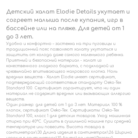
Детский халат Elodie Details укутает и
согреет малыша после купания, игр в
бассейне или на пляже. Для детей от 1
до 3 лет.
Удобно и комфортно – застежка на три пуговицы и
традиционный пояс позволяют халату укутаться и
защитить от холода даже самого маленького ребенка.
Приятный и безопасный материал - халат из
качественного гладкого бархата, с подкладкой из
чрезвычайно впитывающего махрового хлопка. Ноль
вредных веществ - Халат Elodie имеет сертификат,
подтверждающий соответствие стандарту Oeko-Tex
Standard 100. Сертификат гарантирует, что ни один
материал не содержит вредных или вызывающих аллергию
веществ.
Один размер: для детей от 1 до 3 лет. Материал: 100 %
хлопок, сертификат Oeko-Tex. Сертификаты: Oeko-Tex
Standard 100, класс 1 для детских товаров. Уход: машинная
стирка при 40°C. Сушить в сушильной машине при средней
температуре или повесить. Высота товара в
сантиметрах\30 Длина изделия в сантиметрах\26 Ширина
изделия в сантиметрах\10 Агито\да цвет\Розовый