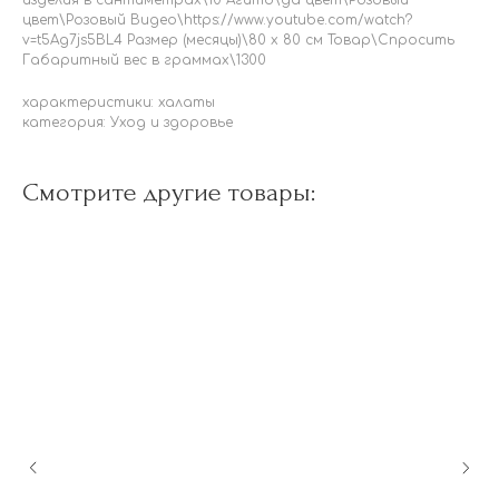
цвет\Розовый Видео\https://www.youtube.com/watch?
v=t5Ag7js5BL4 Размер (месяцы)\80 х 80 см Товар\Спросить
Габаритный вес в граммах\1300
характеристики: халаты
категория: Уход и здоровье
Смотрите другие товары: