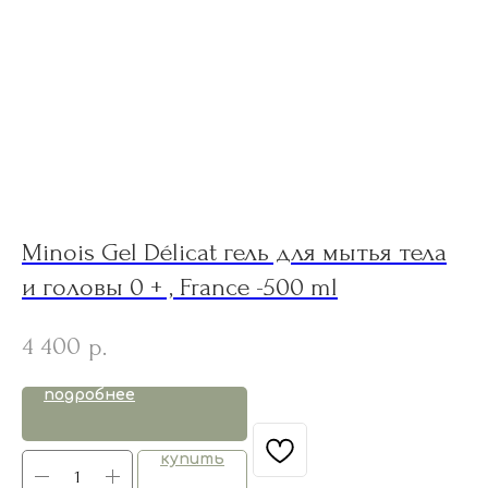
Minois Gel Délicat гель для мытья тела
C
и головы 0 + , France -500 ml
2
4 400
р.
подробнее
купить