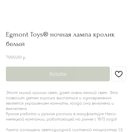
Egmont Toys® ночная лампа кролик
белый
7900,00
р.
Купить
Этот милый кролик-свет, дает очень мягкий свет. Это
позволит детям хорошо выспаться и одновременно
является украшением комнаты, когда она включена и
выключена.
Ручная работа и ручная роспись в мануфактуре Heico-
немецкой компании, работающей на рынке с 1873 года!
Лампа оснащена светодиодной системой мощностью 1,5