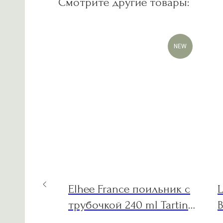
Смотрите другие товары:
NEW
lame Red
Elhee France поильник с
L
пед
трубочкой 240 ml Tartine
B
et Chocolat "Toile de Jouy"