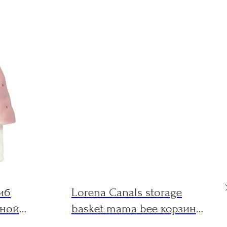
иб
Lorena Canals storage
чной
basket mama bee корзина
й
для хранения пчела