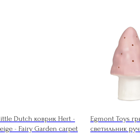
ittle Dutch коврик Hert -
Egmont Toys гр
eige - Fairy Garden carpet
светильник ру
работы розовы