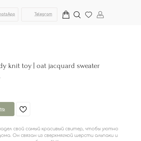
hatsApp
Telegram
 knit toy | oat jacquard sweater
а
ть
надел свой самый красивый свитер, чтобы уютно
ома. Он связан из сверхмягкой шерсти альпаки и