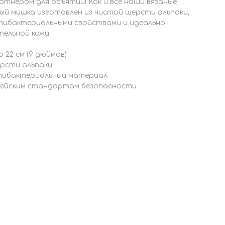
ртнером для объятий! Как и все наши вязаные
ый мишка изготовлен из чистой шерсти альпаки,
ибактериальными свойствами и идеально
ельной кожи.
 22 см (9 дюймов)
ерсти альпаки
тибактериальный материал
ейским стандартам безопасности