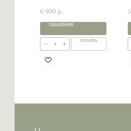
Bleu 9m+
6 930
5
р.
подробнее
пить
купить