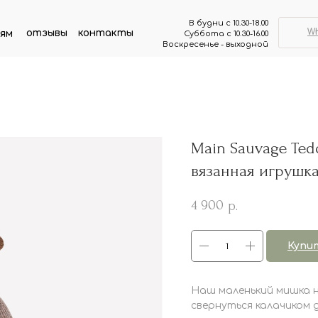
В будни с 10.30-18.00
W
отзывы
контакты
ям
Суббота с 10.30-16.00
Воскресенье - выходной
Main Sauvage Teddy
вязанная игрушк
4 900
р.
Купи
Наш маленький мишка 
свернуться калачиком д