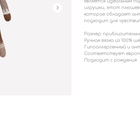
является идеальным па
игрушки, этот плюшев
которая обладает ант
подходит для чувствит
Размер: приблизительно
Ручная вязка из 100% ш
Гипоаллергенный и ан
Соответствует европ
Подходит с рождения