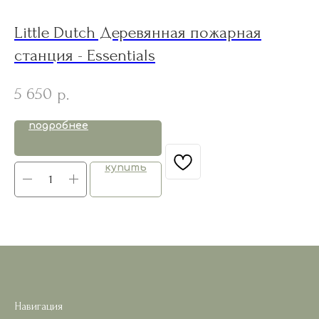
Little Dutch Деревянная пожарная
W
станция - Essentials
i
5 650
2
р.
подробнее
купить
Навигация