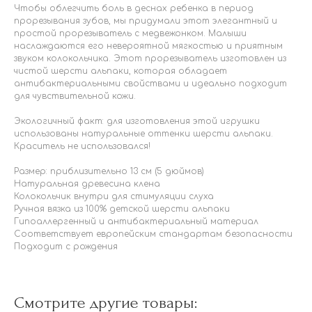
Чтобы облегчить боль в деснах ребенка в период
прорезывания зубов, мы придумали этот элегантный и
простой прорезыватель с медвежонком. Малыши
наслаждаются его невероятной мягкостью и приятным
звуком колокольчика. Этот прорезыватель изготовлен из
чистой шерсти альпаки, которая обладает
антибактериальными свойствами и идеально подходит
для чувствительной кожи.
Экологичный факт: для изготовления этой игрушки
использованы натуральные оттенки шерсти альпаки.
Краситель не использовался!
Размер: приблизительно 13 см (5 дюймов)
Натуральная древесина клена
Колокольчик внутри для стимуляции слуха
Ручная вязка из 100% детской шерсти альпаки
Гипоаллергенный и антибактериальный материал
Соответствует европейским стандартам безопасности
Подходит с рождения
Смотрите другие товары: