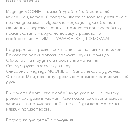
вашего ребенка
Медведь MOONIE — мягкий, удобный и безопасный
компаньон, который поддерживает сенсорное развитие с
первых дней жизни. Идеально подходит для объятий,
сжимания и перетягивания — помогает вашему ребенку
практиковать мелкую моторику и развивать
воображение. НЕ ИМЕЕТ УВЛАЖНЯЮЩЕГО МОДУЛЯ
Поддерживает развитие чувств и когнитивных навыков
Помогает формировать ловкость руки и пальцев
Облегчает в трудные и прорывные моменты
Стимулирует творческую игру
Сенсорный медведь MOONIE от Sand легкий и удобный
Он всего 19 см, поэтому идеально помещается в маленькой
руке.
Вы можете брать его с собой куда угодно — в коляску,
рюкзак или даже в карман. Изготовлен из органического
хлопка — гипоаллергенный и нежный для кожи Наполнен
мягким полиэстером .
Подходит для детей с рождения