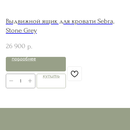
Выдвижной ящик для кровати Sebra,
J
Stone Grey
Б
26 900
11
р.
подробнее
купить