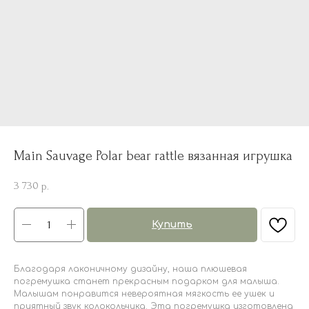
Main Sauvage Polar bear rattle вязанная игрушка
3 730
р.
Купить
Благодаря лаконичному дизайну, наша плюшевая
погремушка станет прекрасным подарком для малыша.
Малышам понравится невероятная мягкость ее ушек и
приятный звук колокольчика. Эта погремушка изготовлена