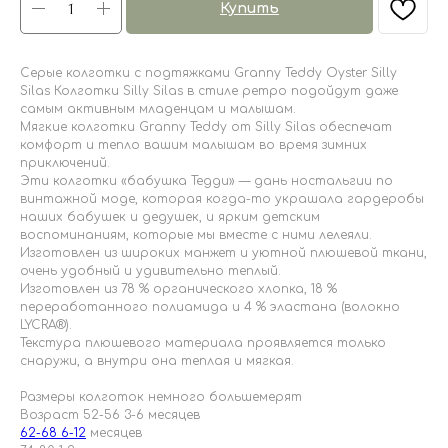
Купить
Серые колготки с подтяжками Granny Teddy Oyster Silly
Silas Колготки Silly Silas в стиле ретро подойдут даже
самым активным младенцам и малышам.
Мягкие колготки Granny Teddy от Silly Silas обеспечат
комфорт и тепло вашим малышам во время зимних
приключений.
Эти колготки «бабушка Тедди» — дань ностальгии по
винтажной моде, которая когда-то украшала гардеробы
наших бабушек и дедушек, и ярким детским
воспоминаниям, которые мы вместе с ними лелеяли.
Изготовлен из широких манжет и уютной плюшевой ткани,
очень удобный и удивительно теплый.
Изготовлен из 78 % органического хлопка, 18 %
переработанного полиамида и 4 % эластана (волокно
LYCRA®).
Текстура плюшевого материала проявляется только
снаружи, а внутри она теплая и мягкая.
Размеры колготок немного большемерят
Возраст 52-56 3-6 месяцев
62-68 6-12
месяцев