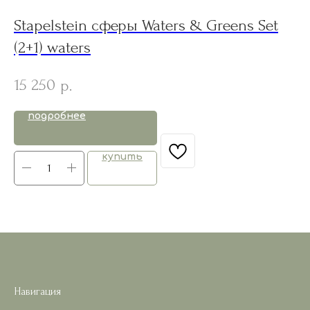
Stapelstein сферы Waters & Greens Set
B
(2+1) waters
2
15 250
р.
подробнее
купить
Навигация