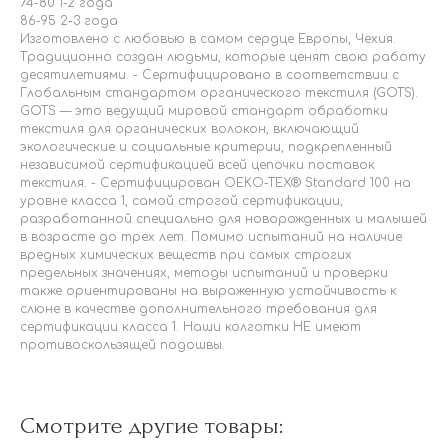
74-80 1-2 года
86-95 2-3 года
Изготовлено с любовью в самом сердце Европы, Чехия.
Традиционно создан людьми, которые ценят свою работу
десятилетиями. - Сертифицировано в соответствии с
Глобальным стандартом органического текстиля (GOTS).
GOTS — это ведущий мировой стандарт обработки
текстиля для органических волокон, включающий
экологические и социальные критерии, подкрепленный
независимой сертификацией всей цепочки поставок
текстиля. - Сертифицирован OEKO-TEX® Standard 100 на
уровне класса 1, самой строгой сертификации,
разработанной специально для новорожденных и малышей
в возрасте до трех лет. Помимо испытаний на наличие
вредных химических веществ при самых строгих
предельных значениях, методы испытаний и проверки
также ориентированы на выраженную устойчивость к
слюне в качестве дополнительного требования для
сертификации класса 1. Наши колготки НЕ имеют
противоскользящей подошвы.
Смотрите другие товары: