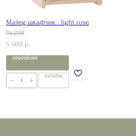
Maileg шкафчик - light rose
S
ц
Pre Order
5 500
р.
3
подробнее
купить