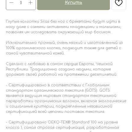
Купить
Глупые колготки Silas без ног с брекетами будут идти в
ногу даже с самыми активными младенцами и малышами,
позволяя им исследовать окружающий мир босиком.
Исключительно прочный, очень мягкий и изготовленный из
100% органического хлопка, подходит также для детей с
самой чувствительной кожей.
Сделано с любовью в самом сердце Европы, Чешской
Республики. Традиционно создано людьми, которые
дорожат своей работой на протяжении десятилетий.
- Сертифицировано в соответствии с Глобальным
стандартом органического текстиля (GOTS). GOTS
является ведущим мировым стандартом текстильной
переработки органических волокон, включая экологические
и социальные критерии, подкрепленные независимой
сертификацией всей цепочки поставок текстиля.
- Сертифицировано OEKO-TEX® Standard 100 на уровне
класса 1, самая строгая сертификация, разработанная