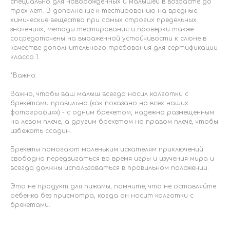
специально для новорожденных и малышей в возрасте до
трех лет. В дополнение к тестированию на вредные
химические вещества при самых строгих предельных
значениях, методы тестирования и проверки также
сосредоточены на выраженной устойчивости к слюне в
качестве дополнительного требования для сертификации
класса 1.
*Важно:
Важно, чтобы ваш малыш всегда носил колготки с
брекетами правильно (как показано на всех наших
фотографиях) - с одним брекетом, надежно размещенным
на левом плече, а другим брекетом на правом плече, чтобы
избежать ссадин.
Брекеты помогают маленьким искателям приключений
свободно передвигаться во время игры и изучения мира и
всегда должны использоваться в правильном положении.
Это не продукт для пижамы, помните, что не оставляйте
ребенка без присмотра, когда он носит колготки с
брекетами.