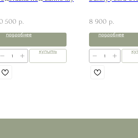
вязанная игруш
0 500
8 900
р.
р.
подробнее
подробнее
купить
ку