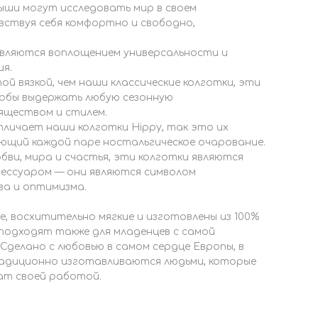
ыши могут исследовать мир в своем
вствуя себя комфортно и свободно,
являются воплощением универсальности и
я.
ой вязкой, чем наши классические колготки, эти
тобы выдержать любую сезонную
яществом и стилем.
личает наши колготки Hippy, так это их
ющий каждой паре ностальгическое очарование.
ви, мира и счастья, эти колготки являются
сессуаром — они являются символом
ва и оптимизма.
, восхитительно мягкие и изготовлены из 100%
 подходят также для младенцев с самой
 Сделано с любовью в самом сердце Европы, в
Традиционно изготавливаются людьми, которые
т своей работой.