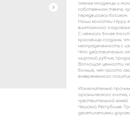
смелые младенцы и мал
собственном темпе, чу
передвигаясь босиком.
Наши колготки Hippy 
винтажного очаровани
С немного более толст
красавицы созданы, ч
неопределенность с из
Что действительно от
широкий рубчик, прида
Воплощая ценности люб
больше, чем просто ак
вневременного позити
Исключительно прочные
органического хлопка,
чувствительной кожей.
Чешской Республике. 
десятилетиями дорожа