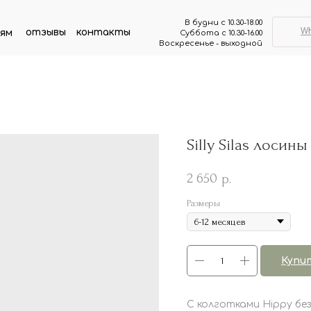
В будни с 10.30-18.00
W
отзывы
контакты
ям
Суббота с 10.30-16.00
Воскресенье - выходной
Silly Silas лосин
2 650
р.
Размеры
Купи
С колготками Hippy без