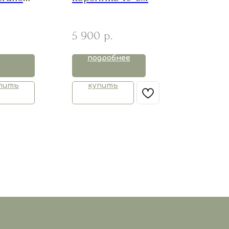
ка
5 900
р.
подробнее
пить
купить