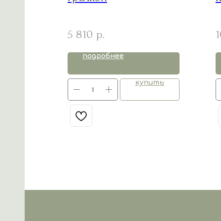
5 810
1
р.
подробнее
пить
купить