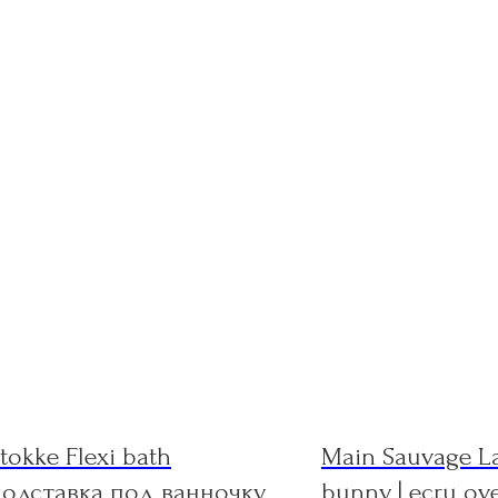
tokke Flexi bath
Main Sauvage L
подставка под ванночку
bunny | ecru ove