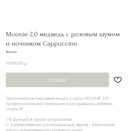
Moonie 2.0 медведь с розовым шумом
и ночником Cappuccino
Moonie
10500,00
р.
Купить
Органические плюшевые мишки и зайки MOONIE 2.0 –
профессиональный помощник в укладывании ребенка
спать 🥹
🤍8 функций в одном устройстве
🤍 5 естественных успокаивающих звуков - безопасные
записи естественного розового шума: