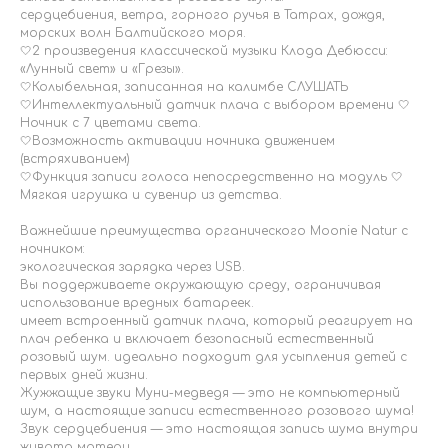
сердцебиения, ветра, горного ручья в Татрах, дождя,
морских волн Балтийского моря.
🤍2 произведения классической музыки Клода Дебюсси:
«Лунный свет» и «Грезы».
🤍Колыбельная, записанная на калимбе СЛУШАТЬ
🤍Интеллектуальный датчик плача с выбором времени 🤍
Ночник с 7 цветами света.
🤍Возможность активации ночника движением
(встряхиванием)
🤍Функция записи голоса непосредственно на модуль 🤍
Мягкая игрушка и сувенир из детства.
Важнейшие преимущества органического Moonie Natur с
ночником:
экологическая зарядка через USB.
Вы поддерживаете окружающую среду, ограничивая
использование вредных батареек.
имеет встроенный датчик плача, который реагирует на
плач ребенка и включает безопасный естественный
розовый шум. идеально подходит для усыпления детей с
первых дней жизни.
Жужжащие звуки Муни-медведя — это не компьютерный
шум, а настоящие записи естественного розового шума!
Звук сердцебиения — это настоящая запись шума внутри
живота матери.