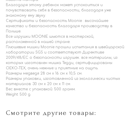
Благодаря этому ребенок может успокоиться и
почувствовать себя в безопасности, благодаря уже
знакомому ему звуку.
Сертификаты и безопасность Moonie : высочайшее
качество и безопасность благодаря производству в
Польше.
Все игрушки MOONIE шьются в мастерской,
расположенной в нашей стране.
Плюшевые мишки Moonie прошли испытания в швейцарской
лаборатории SGS и соответствуют Директиве
2009/48/EC о безопасности игрушек. все материалы, из
которых изготовлен мишка Тедди, сертифицированы
OEKO-TEX, очень нежные и приятные на ощупь.
Размеры медведя 28 см х 16 см х 10,5 см.
Размеры упаковки, изготовленной из экологически чистых
материалов: 30 см х 20 см х 11 см.
Вес вместе с упаковкой: 500 грамм.
Weight: 500 g
Смотрите другие товары: