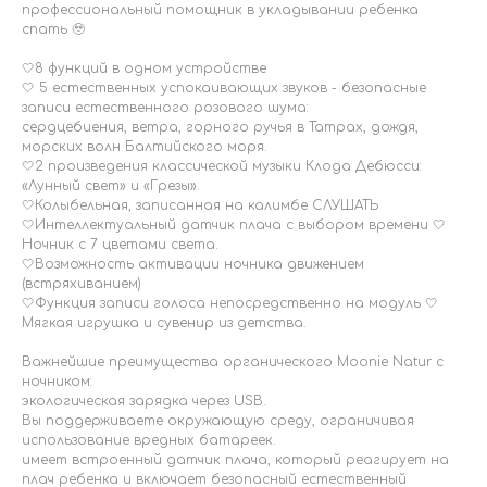
профессиональный помощник в укладывании ребенка
спать 🥹
🤍8 функций в одном устройстве
🤍 5 естественных успокаивающих звуков - безопасные
записи естественного розового шума:
сердцебиения, ветра, горного ручья в Татрах, дождя,
морских волн Балтийского моря.
🤍2 произведения классической музыки Клода Дебюсси:
«Лунный свет» и «Грезы».
🤍Колыбельная, записанная на калимбе СЛУШАТЬ
🤍Интеллектуальный датчик плача с выбором времени 🤍
Ночник с 7 цветами света.
🤍Возможность активации ночника движением
(встряхиванием)
🤍Функция записи голоса непосредственно на модуль 🤍
Мягкая игрушка и сувенир из детства.
Важнейшие преимущества органического Moonie Natur с
ночником:
экологическая зарядка через USB.
Вы поддерживаете окружающую среду, ограничивая
использование вредных батареек.
имеет встроенный датчик плача, который реагирует на
плач ребенка и включает безопасный естественный