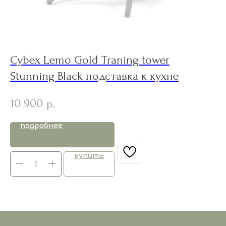
Cybex Lemo Gold Traning tower
L
Stunning Black подставка к кухне
к
10 900
6
р.
подробнее
купить