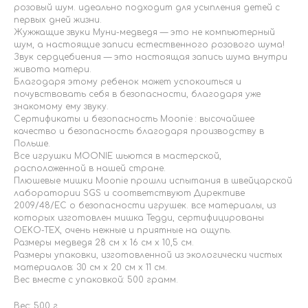
розовый шум. идеально подходит для усыпления детей с
первых дней жизни.
Жужжащие звуки Муни-медведя — это не компьютерный
шум, а настоящие записи естественного розового шума!
Звук сердцебиения — это настоящая запись шума внутри
живота матери.
Благодаря этому ребенок может успокоиться и
почувствовать себя в безопасности, благодаря уже
знакомому ему звуку.
Сертификаты и безопасность Moonie : высочайшее
качество и безопасность благодаря производству в
Польше.
Все игрушки MOONIE шьются в мастерской,
расположенной в нашей стране.
Плюшевые мишки Moonie прошли испытания в швейцарской
лаборатории SGS и соответствуют Директиве
2009/48/EC о безопасности игрушек. все материалы, из
которых изготовлен мишка Тедди, сертифицированы
OEKO-TEX, очень нежные и приятные на ощупь.
Размеры медведя 28 см х 16 см х 10,5 см.
Размеры упаковки, изготовленной из экологически чистых
материалов: 30 см х 20 см х 11 см.
Вес вместе с упаковкой: 500 грамм.
Вес: 500 г