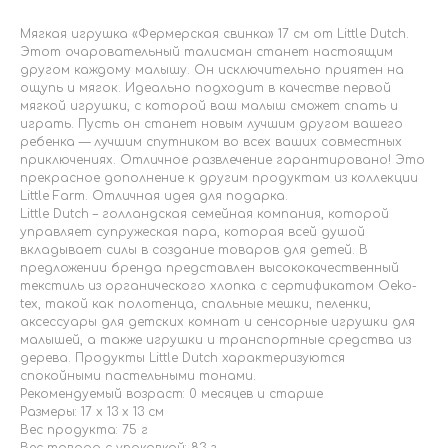
Мягкая игрушка «Фермерская свинка» 17 см от Little Dutch.
Этот очаровательный талисман станет настоящим
другом каждому малышу. Он исключительно приятен на
ощупь и мягок. Идеально подходит в качестве первой
мягкой игрушки, с которой ваш малыш сможет спать и
играть. Пусть он станет новым лучшим другом вашего
ребенка — лучшим спутником во всех ваших совместных
приключениях. Отличное развлечение гарантировано! Это
прекрасное дополнение к другим продуктам из коллекции
Little Farm. Отличная идея для подарка.
Little Dutch – голландская семейная компания, которой
управляет супружеская пара, которая всей душой
вкладывает силы в создание товаров для детей. В
предложении бренда представлен высококачественный
текстиль из органического хлопка с сертификатом Oeko-
tex, такой как полотенца, спальные мешки, пеленки,
аксессуары для детских комнат и сенсорные игрушки для
малышей, а также игрушки и транспортные средства из
дерева.
Продукты Little Dutch
характеризуются
спокойными пастельными тонами.
Рекомендуемый возраст: 0 месяцев и старше
Размеры: 17 x 13 x 13 см
Вес продукта: 75 г
Вес товара с упаковкой: 83 г