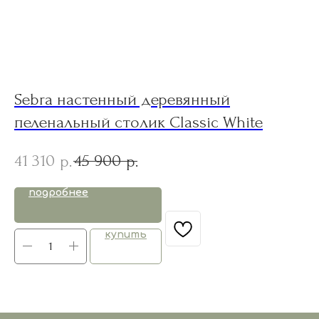
Sebra настенный деревянный
C
пеленальный столик Classic White
C
41 310
45 900
4
р.
р.
подробнее
купить