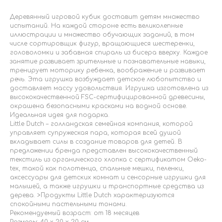
Деревянный игровой кубик доставит детям множество
испытаний. На каждой стороне есть великолепные
иллюстрации и множество обучающих заданий, в том
числе сортировщик фигур, вращающиеся шестеренки,
головоломки и забавная спираль из бисера вверху. Каждое
занятие развивает зрительные и познавательные навыки,
тренирует моторику ребенка, воображение и развивает
речь. Эта игрушка возбуждает детское любопытство и
доставляет массу удовольствия. Игрушка изготовлена ​​из
высококачественной FSC-сертифицированной древесины,
окрашена безопасными красками на водной основе.
Идеальная идея для подарка.
Little Dutch – голландская семейная компания, которой
управляет супружеская пара, которая всей душой
вкладывает силы в создание товаров для детей. В
предложении бренда представлен высококачественный
текстиль из органического хлопка с сертификатом Oeko-
tex, такой как полотенца, спальные мешки, пеленки,
аксессуары для детских комнат и сенсорные игрушки для
малышей, а также игрушки и транспортные средства из
дерева. >Продукты Little Dutch характеризуются
спокойными пастельными тонами.
Рекомендуемый возраст: от 18 месяцев
Размеры: 40 х 20 х 20 см