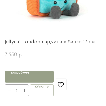
Jellycat London сардина в банке 17 см
C
п
7 550
р.
подробнее
купить