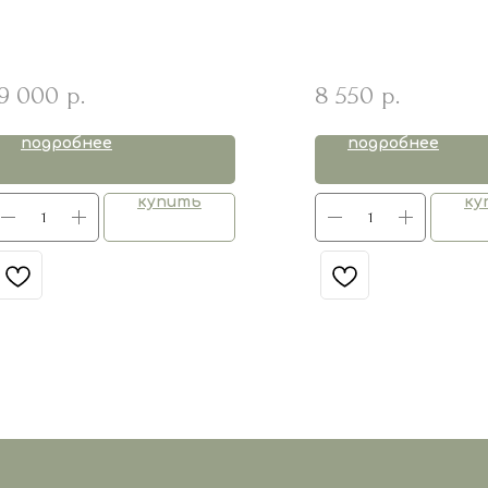
9 000
8 550
р.
р.
подробнее
подробнее
купить
ку