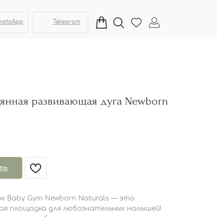
hatsApp
Telegram
евянная развивающая дуга Newborn
ть
к Baby Gym Newborn Naturals — это
ая площадка для любознательных малышей!