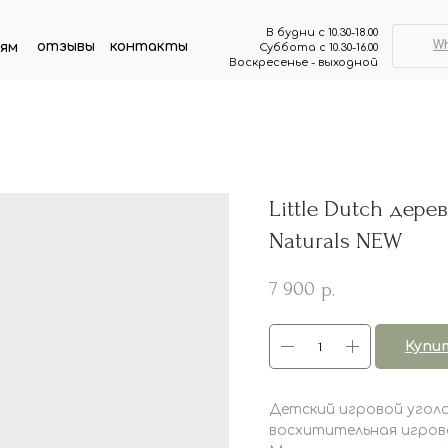
В будни с 10.30-18.00
W
отзывы
контакты
ям
Суббота с 10.30-16.00
Воскресенье - выходной
Little Dutch дер
Naturals NEW
7 900
р.
Купи
Детский игровой уголо
восхитительная игров