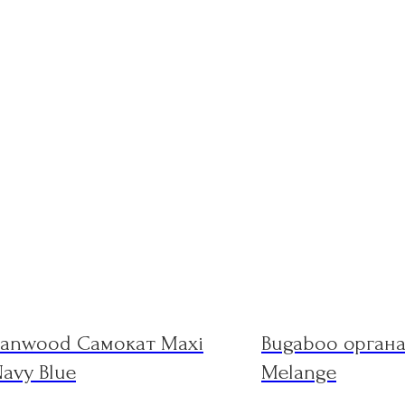
Banwood Самокат Maxi
Bugaboo органа
avy Blue
Melange