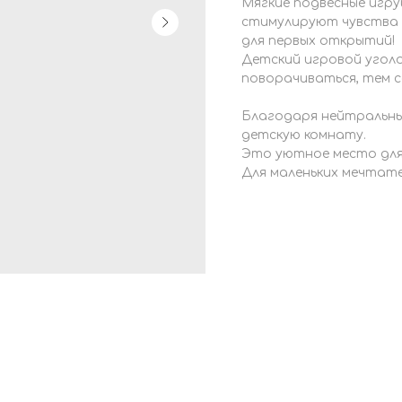
Мягкие подвесные игру
стимулируют чувства 
для первых открытий!
Детский игровой угол
поворачиваться, тем 
Благодаря нейтральны
детскую комнату.
Это уютное место для
Для маленьких мечтате