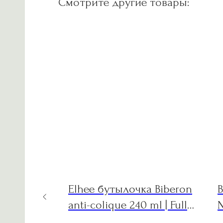
Смотрите другие товары:
-15%
ое белье
Elhee бутылочка Biberon
е,
anti-colique 240 ml | Full
N
of Love Blue 0m+