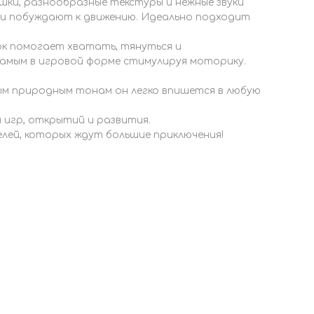
шки, разнообразные текстуры и нежные звуки
и побуждают к движению. Идеально подходит
ок помогает хватать, тянуться и
самым в игровой форме стимулируя моторику.
м природным тонам он легко впишется в любую
 игр, открытий и развития.
лей, которых ждут большие приключения!