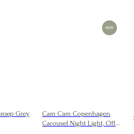
NEW
йзер Grey
Cam Cam Copenhagen
Carousel Night Light, Off-
White ночник NEW