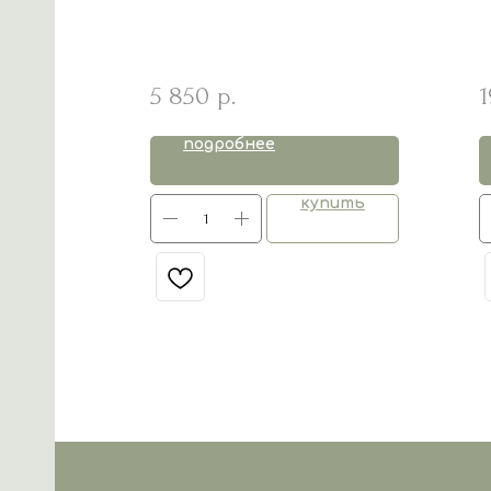
5 850
1
р.
подробнее
пить
купить