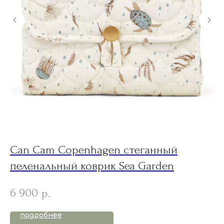
Can Cam Copenhagen стеганный
C
пеленальный коврик Sea Garden
G
6 900
3
р.
подробнее