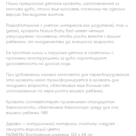
Наша прекрасная детская кровать, изготовленная из
массива дуба, стала еще красивее, поскольку мы сделали
версию без видимых винтов.
Разработанная с учетом интересов как родителей, так и
детей, кровать Nature Baby Bed имеет четыре
регулируемых положения, чтобы расти вместе с вашим
ребенком, от младенчества до ясельного возраста.
Ее простые линии и округлые детали в сочетании с
прочными конструкциями из дуба гарантируют
долговечность на долгие годы.
При добавлении нашего комплекта для переоборудования
эта кровать легко трансформируется в кровать для
младшего возраста, обеспечивая еще больше лет
использования по мере роста вашего ребенка.
Кровать соответствует применимым стандартам
безопасности, обеспечивая безопасную среду для сна
вашего ребенка. NB!
Дерево — натуральный материал, поэтому следует
ожидать вариаций цвета
РАЗМЕРЫ Внутренние размеры: 120 x 68 см