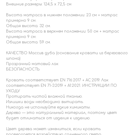
Внешние размеры: 124,5 x 72,5 см
Высота матраса в нижнем положении: 23 см + матрас
примерно 9 см.
Общая высота: 32 см.
Высота матраса в верхнем положении: 50 см + матрас
примерно 9 см.
Общая высота: 59 см.
КАЧЕСТВО Массив дуба (основание кровати из березового
шпона)
Прозрачный матовый лак
БЕЗОПАСНОСТЬ
Кровать соответствует EN 716:2017 + AC:2019. Лак
соответствует EN 71-3:2019 + A1:2021. ИНСТРУКЦИИ ПО
УХОДУ
Протирать чистой влажной тканью.
Излишки воды необходимо вытирать.
Никогда не используйте едкие химикаты.
Дерево — это натуральный материал, поэтому цвет
будет отличаться от изделия к изделию.
Цвет дерева может измениться, если кровать
подвергается воздействию солнечного света.