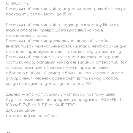
ОПИСАНИЕ
Пеленальный столик Nature модифицирован, чтобы теперь
подходить детям весом до 15 кг.
Пеленальный столик Nature подходит к комоду Nature и,
таким образом, превращает красивый комод в
пеленальный столик.
Пеленальный столик достаточно широкий, чтобы
вместить как пеленальные коврики, так и необходимые для
пеленания принадлежности, такие как подгузники и т. д.
Пеленальный столик легко устанавливается на заднюю
часть комода, оставляя комод без видимых отверстий. Так
же легко пеленальный столик может превратиться
обратно в обычный комод с большим количеством места
для хранения. Ребенок даже может взять комод с собой,
когда переедет из дома, где он вырос. NB!
Дерево — это натуральный материал, поэтому цвет
будет отличаться от предмета к предмету. РАЗМЕРЫ Ш:
100 см Г: 76,5 см В: 11,5 см КАЧЕСТВО
Дубовый шпон
Прозрачный матовый лак