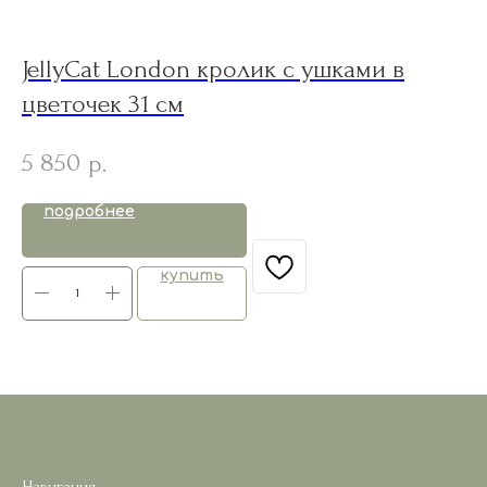
JellyCat London кролик с ушками в
Je
цветочек 31 см
B
5 850
5
р.
подробнее
купить
Навигация