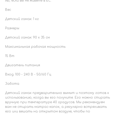
АВ, если вы не живете в ЕС.
Вес
Детский гамак: 1 кг
Размеры
Детский гамак: 90 x 35 см
Максимальная рабочая мощность
15 Вт
Двигатель питания
Вход: 100 - 240 В - 50/60 Гц
Забота
Детский гамак предварительно вымыт и поэтому готов к
использованию, когда вы его получите. Его можно стирать
вручную при температуре 40 градусов. Мы рекомендуем
вам не стирать матрас-капок, а регулярно встряхивать
его или вешать на открытом воздухе, чтобы по