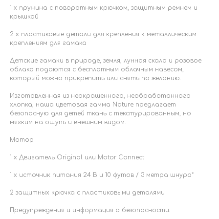
1 x пружина с поворотным крючком, защитным ремнем и
крышкой
2 x пластиковые детали для крепления к металлическим
креплениям для гамака
Детские гамаки в природе, земля, лунная скала и розовое
облако подаются с бесплатным облачным навесом,
который можно прикрепить или снять по желанию.
Изготовленная из неокрашенного, необработанного
хлопка, наша цветовая гамма Nature предлагает
безопасную для детей ткань с текстурированным, но
мягким на ощупь и внешним видом.
Мотор
1 x Двигатель Original или Motor Connect
1 x источник питания 24 В и 10 футов / 3 метра шнура*
2 защитных крючка с пластиковыми деталями
Предупреждения и информация о безопасности: