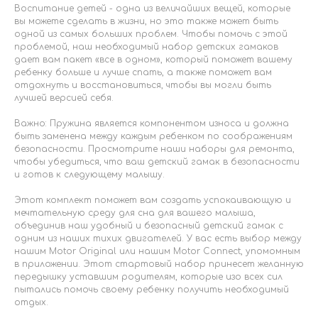
Воспитание детей - одна из величайших вещей, которые
вы можете сделать в жизни, но это также может быть
одной из самых больших проблем. Чтобы помочь с этой
проблемой, наш необходимый набор детских гамаков
дает вам пакет «все в одном», который поможет вашему
ребенку больше и лучше спать, а также поможет вам
отдохнуть и восстановиться, чтобы вы могли быть
лучшей версией себя.
Важно: Пружина является компонентом износа и должна
быть заменена между каждым ребенком по соображениям
безопасности. Просмотрите наши наборы для ремонта,
чтобы убедиться, что ваш детский гамак в безопасности
и готов к следующему малышу.
Этот комплект поможет вам создать успокаивающую и
мечтательную среду для сна для вашего малыша,
объединив наш удобный и безопасный детский гамак с
одним из наших тихих двигателей. У вас есть выбор между
нашим Motor Original или нашим Motor Connect, упомомным
в приложении. Этот стартовый набор принесет желанную
передышку уставшим родителям, которые изо всех сил
пытались помочь своему ребенку получить необходимый
отдых.