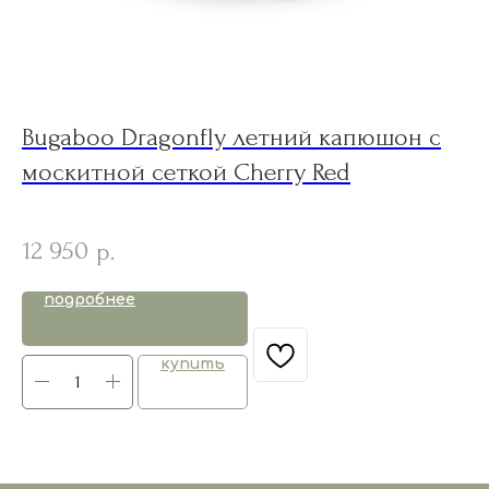
Bugaboo Dragonfly летний капюшон с
C
москитной сеткой Cherry Red
н
12 950
1
р.
подробнее
купить