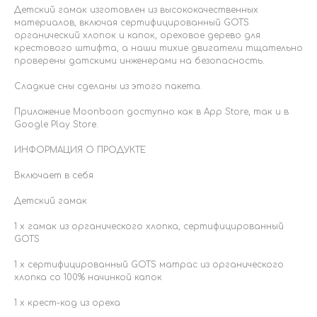
Детский гамак изготовлен из высококачественных
материалов, включая сертифицированный GOTS
органический хлопок и капок, ореховое дерево для
крестового штифта, а наши тихие двигатели тщательно
проверены датскими инженерами на безопасность.
Сладкие сны сделаны из этого пакета.
Приложение Moonboon доступно как в App Store, так и в
Google Play Store.
ИНФОРМАЦИЯ О ПРОДУКТЕ
Включает в себя
Детский гамак
1 x гамак из органического хлопка, сертифицированный
GOTS
1 x сертифицированный GOTS матрас из органического
хлопка со 100% начинкой капок
1 х крест-код из ореха