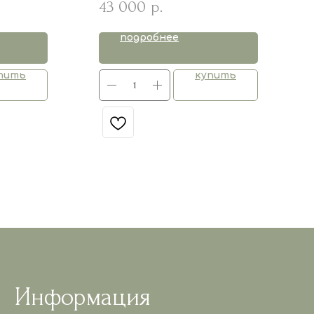
43 000
р.
Oat Beige NEW
подробнее
пить
купить
Информация