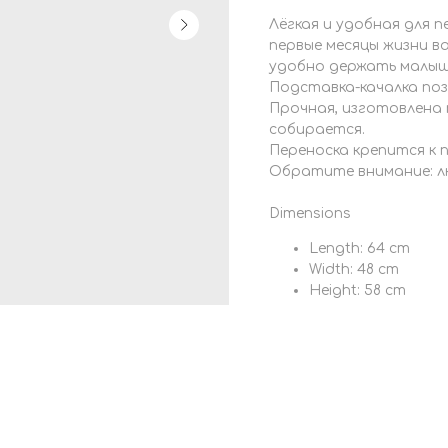
Лёгкая и удобная для 
первые месяцы жизни 
удобно держать малыша
Подставка-качалка по
Прочная, изготовлена п
собирается.
Переноска крепится к 
Обратите внимание: л
Dimensions
Length: 64 cm
Width: 48 cm
Height: 58 cm