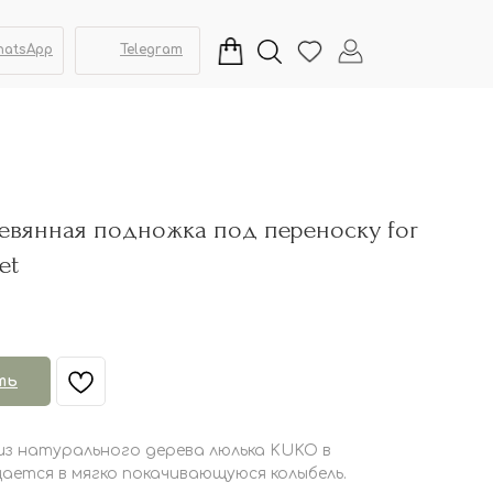
hatsApp
Telegram
ревянная подножка под переноску for
et
ть
из натурального дерева люлька KUKO в
ается в мягко покачивающуюся колыбель.