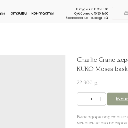
В будни с 10.30-18.00
W
отзывы
контакты
ям
Суббота с 10.30-16.00
Воскресенье - выходной
Charlie Crane де
KUKO Moses bask
22 900
р.
Купи
Благодаря подставке 
мгновение ока превращ