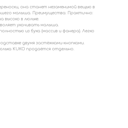
переноски, она станет незаменимой вещью в
вашего малыша. Преимущества: Практично:
 высоко в люльке.
зволяет укачивать малыша.
олностью из бука (массив и фанера). Легко
подставке двумя застёжками-кнопками.
юлька KUKO продаётся отдельно.