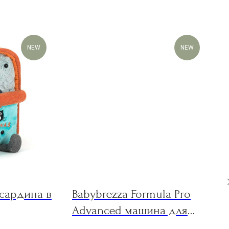
NEW
NEW
 сардина в
Babybrezza Formula Pro
Advanced машина для
приготовления смеси