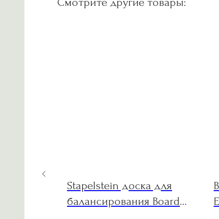
Смотрите другие товары:
ashable
Stapelstein доска для
t ковер
балансирования Board
E
mint