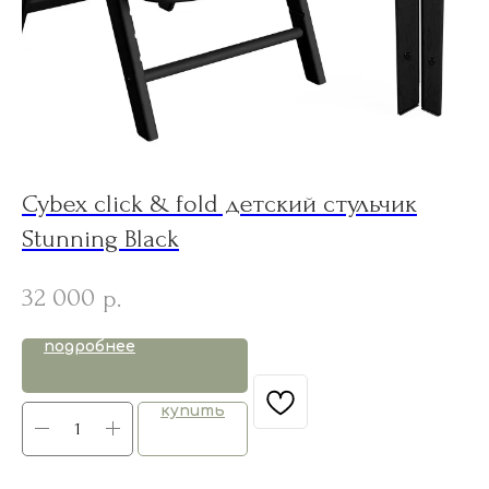
Cybex click & fold детский стульчик
B
Stunning Black
в
32 000
4
р.
подробнее
купить