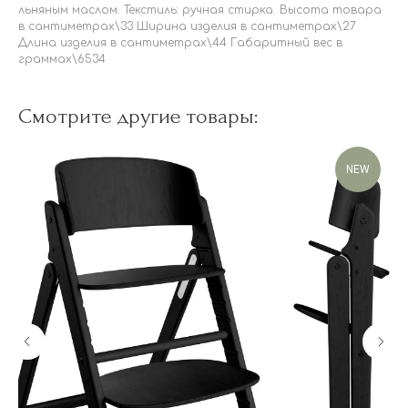
льняным маслом. Текстиль: ручная стирка. Высота товара
в сантиметрах\33 Ширина изделия в сантиметрах\27
Длина изделия в сантиметрах\44 Габаритный вес в
граммах\6534
Смотрите другие товары:
NEW