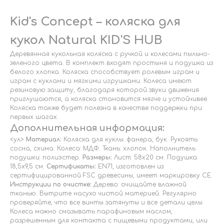
Kid's Concept – коляска для
кукол Natural KID'S HUB
Деревянная кукольная коляска с ручкой и колесами пыльно-
зеленого цвета. В комплект входят простыня и подушка из
белого хлопка. Коляска способствует ролевым играм и
играм с куклами и мягкими игрушками. Колеса имеют
резиновую защиту, благодаря которой звуки движения
приглушаются, а коляска становится мягче и устойчивее.
Коляска также будет полезна в качестве поддержки при
первых шагах.
Дополнительная информация:
<ул>
Материал:
Коляска для куклы: фанера, бук. Рукоять:
сосна, схима. Колеса: МДФ. Ткань: хлопок. Наполнитель
подушки: полиэстер.
Размеры:
Лист: 58х20 см. Подушка:
18,5х9,5 см.
Сертификаты:
EN71, изготовлен из
сертифицированной FSC древесины, имеет маркировку CE.
Инструкции по очистке:
Дерево: очищайте влажной
тканью. Вытрите насухо чистой материей. Регулярно
проверяйте, что все винты затянуты и все детали целы.
Колеса можно смазывать парафиновым маслом,
разрешенным для контакта с пищевыми продуктами, или